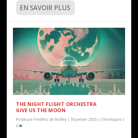
EN SAVOIR PLUS
THE NIGHT FLIGHT ORCHESTRA
GIVE US THE MOON
Posté par
Frédéric de Biolley
|
30 janvier 2025
|
Chroniques
|
0