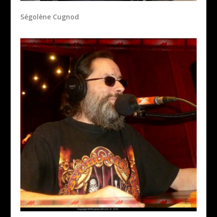
Ségolène Cugnod