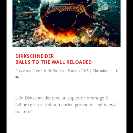
DIRKSCHNEIDER
BALLS TO THE WALL RELOADED
Posté par
Frédéric de Biolley
|
5 mars 2025
|
Chroniques
|
0
Udo Dirkschneider rend un superbe hommage à
l’album qui a inscrit son ancien groupe Accept dans la
postérité.