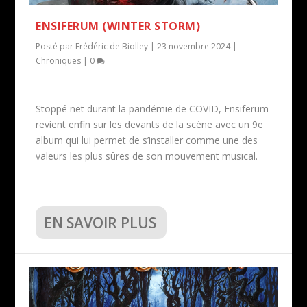
ENSIFERUM (WINTER STORM)
Posté par
Frédéric de Biolley
|
23 novembre 2024
|
Chroniques
|
0
Stoppé net durant la pandémie de COVID, Ensiferum
revient enfin sur les devants de la scène avec un 9e
album qui lui permet de s’installer comme une des
valeurs les plus sûres de son mouvement musical.
EN SAVOIR PLUS