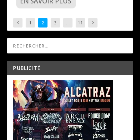
EN SAVOIR PLUS
1
2
3
…
11
PUBLICITÉ