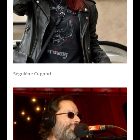
Ségolène Cugnod