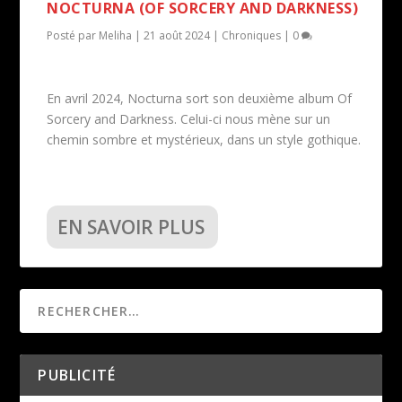
NOCTURNA (OF SORCERY AND DARKNESS)
Posté par
Meliha
|
21 août 2024
|
Chroniques
|
0
En avril 2024, Nocturna sort son deuxième album Of
Sorcery and Darkness. Celui-ci nous mène sur un
chemin sombre et mystérieux, dans un style gothique.
EN SAVOIR PLUS
PUBLICITÉ