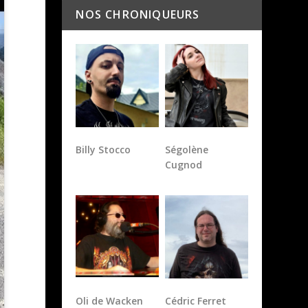
NOS CHRONIQUEURS
Billy Stocco
Ségolène
Cugnod
Oli de Wacken
Cédric Ferret