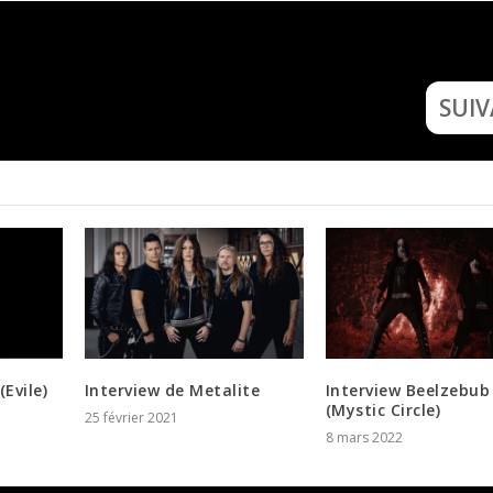
Interview du New 
SUI
(Evile)
Interview de Metalite
Interview Beelzebub
(Mystic Circle)
25 février 2021
8 mars 2022