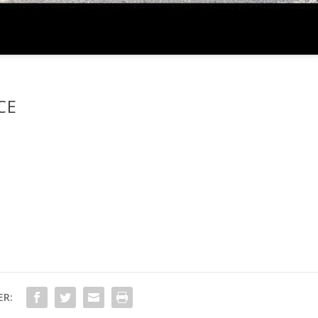
CE
ER: