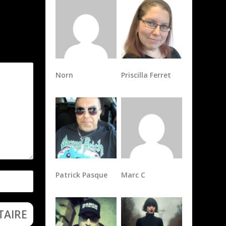
Norn
Priscilla Ferret
Patrick Pasque
Marc C