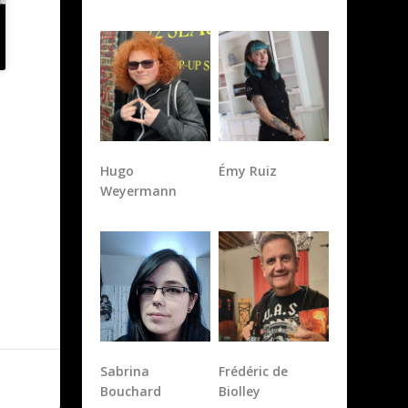
Hugo
Émy Ruiz
Weyermann
Sabrina
Frédéric de
Bouchard
Biolley