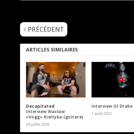
Emission Planète Métal du 27 octobre 2022
PRÉCÉDENT
ARTICLES SIMILAIRES
Decapitated
Interview Ol Drake 
Interview Wacław
1 août 2023
«Vogg» Kiełtyka (guitare)
28 juillet 2026