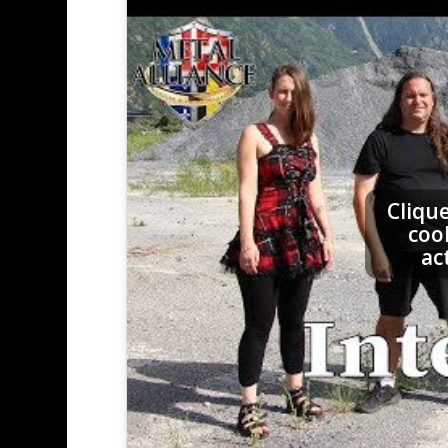
Cliqu
coo
ac