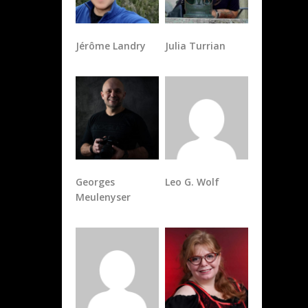
Jérôme Landry
Julia Turrian
Georges
Leo G. Wolf
Meulenyser