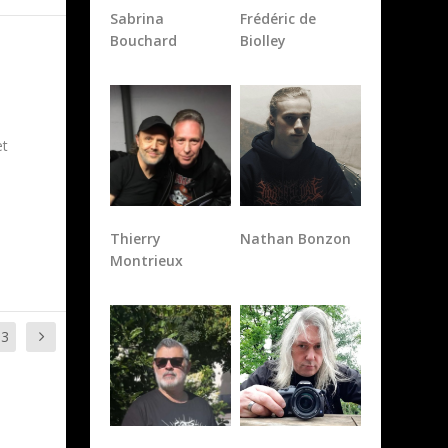
Bouchard
Biolley
et
Thierry
Nathan Bonzon
Montrieux
33
Marc A
Paul Collin