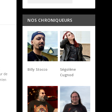
NOS CHRONIQUEURS
Billy Stocco
Ségolène
Cugnod
t
ur de
 n’en