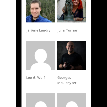
Jérôme Landry
Julia Turrian
Leo G. Wolf
Georges
Meulenyser