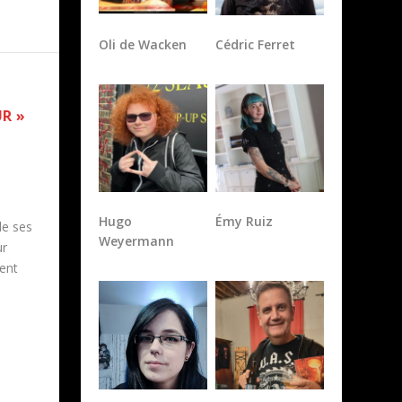
Oli de Wacken
Cédric Ferret
UR »
Hugo
Émy Ruiz
Weyermann
de ses
ur
cent
Sabrina
Frédéric de