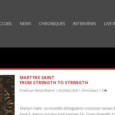
CCUEIL
NEWS
CHRONIQUES
INTERVIEWS
LIVE
LIANCE
MARTYRS SAINT
FROM STRENGTH TO STRENGTH
Posté par
Metal Alliance
|
29 juillet 2026
|
Chroniques
|
0
Martyrs Saint : la nouvelle déflagration crossover venue 
Bristol. Retour sur leur tout premier EP, From Strength T