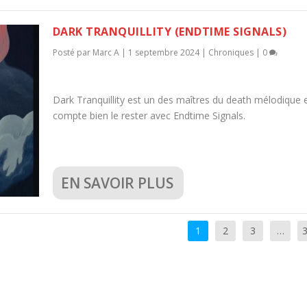
DARK TRANQUILLITY (ENDTIME SIGNALS)
Posté par
Marc A
|
1 septembre 2024
|
Chroniques
|
0
Dark Tranquillity est un des maîtres du death mélodique 
compte bien le rester avec Endtime Signals.
EN SAVOIR PLUS
1
2
3
…