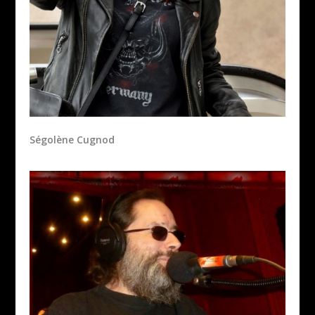
Ségolène Cugnod