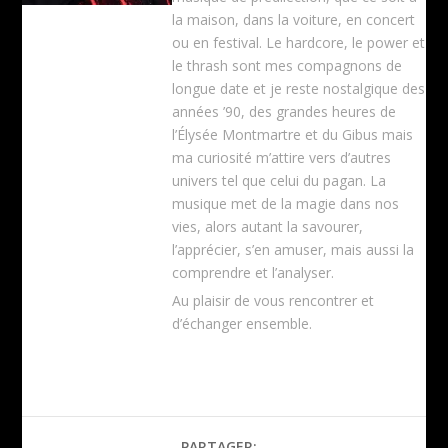
la maison, dans la voiture, en concert
ou en festival. Le hardcore, le power et
le thrash sont mes compagnons de
longue date et je reste nostalgique des
années ’90, des grandes heures de
l’Élysée Montmartre et du Gibus mais
ma curiosité m’attire vers d’autres
univers tel que celui du pagan. La
musique met de la magie dans nos
vies, alors autant la savourer,
l’apprécier, s’en amuser, mais aussi la
comprendre et l’analyser.
Au plaisir de vous rencontrer et
d’échanger ensemble.
PARTAGER: