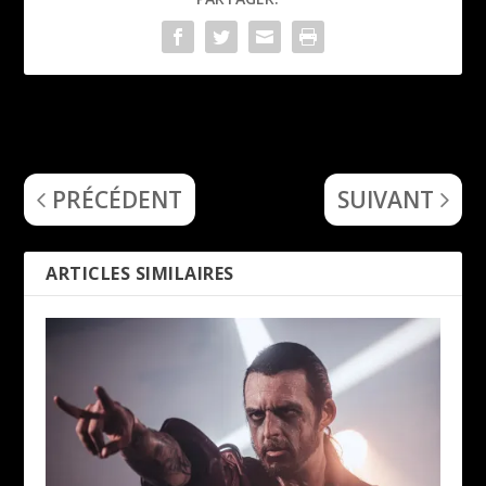
Restrictor Plate (Slamtona
Darkthrone (It Beckons Us
500) – EP
All…….)
PRÉCÉDENT
SUIVANT
ARTICLES SIMILAIRES