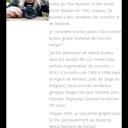
sortie de The Number of the Beast
d’Iron Maiden en 1982. Depuis, j’ai
assisté à des centaines de concerts et
de festivals.
Je considère Ronnie James Dio comme
le plus grand chanteur de tous les
temps !
J’ai été animateur de radios locales
dans les années 80, DJ, roadie mais
surtout organisateur de concerts «
ROCC Concerts » de 1988 à 1998 dans
la région de Verviers, près de Liège en
Belgique. J’ai promu de nombreux
groupes belges tels que Channel Zero,
Deviate, Asphyxia, Cyclone ou encore
FN Guns.
Depuis 2005, je suis photographe pour
la DH, principalement au Graspop
Metal Meeting de Dessel.