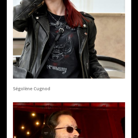
Ségolène Cugnod