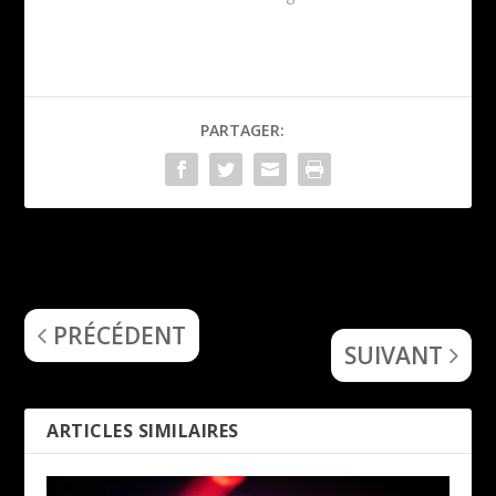
PARTAGER:
Rhapsody of Fire (Challenge
Ingested (The Tide of
the Wind)
Death and Fractured
Dreams)
PRÉCÉDENT
SUIVANT
ARTICLES SIMILAIRES