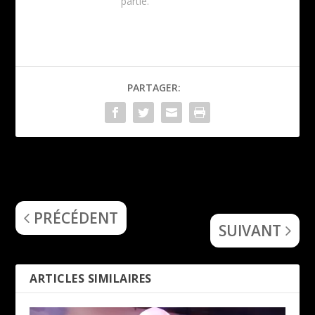
partie.
PARTAGER:
Inner Sanctum (The Great
Riot V, Tailgunner, Tyrant
Odd Ones)
King – South of Heaven,
Bilzen (BE), 18 mai 2024
PRÉCÉDENT
SUIVANT
ARTICLES SIMILAIRES