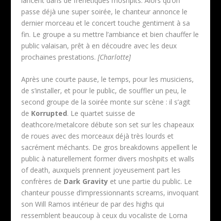
lancent dans de frénétiques moshpits. Alors qu’on
passe déjà une super soirée, le chanteur annonce le
dernier morceau et le concert touche gentiment à sa
fin. Le groupe a su mettre l’ambiance et bien chauffer le
public valaisan, prêt à en découdre avec les deux
prochaines prestations.
[Charlotte]
Après une courte pause, le temps, pour les musiciens,
de s’installer, et pour le public, de souffler un peu, le
second groupe de la soirée monte sur scène : il s’agit
de
Korrupted
. Le quartet suisse de
deathcore/metalcore débute son set sur les chapeaux
de roues avec des morceaux déjà très lourds et
sacrément méchants. De gros breakdowns appellent le
public à naturellement former divers moshpits et walls
of death, auxquels prennent joyeusement part les
confrères de
Dark Gravity
et une partie du public. Le
chanteur pousse d’impressionnants screams, invoquant
son Will Ramos intérieur de par des highs qui
ressemblent beaucoup à ceux du vocaliste de Lorna