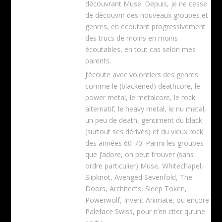
découvrant Muse. Depuis, je ne cesse
de découvrir des nouveaux groupes et
genres, en écoutant progressivement
des trucs de moins en moins
écoutables, en tout cas selon mes
parents.
J’écoute avec volontiers des genres
comme le (blackened) deathcore, le
power metal, le metalcore, le rock
alternatif, le heavy metal, le nu metal,
un peu de death, gentiment du black
(surtout ses dérivés) et du vieux rock
des années 60-70. Parmi les groupes
que j’adore, on peut trouver (sans
ordre particulier) Muse, Whitechapel,
Slipknot, Avenged Sevenfold, The
Doors, Architects, Sleep Token,
Powerwolf, Invent Animate, ou encore
Paleface Swiss, pour n’en citer qu’une