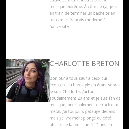
musique extrême. À côté de ça, je suis
en train de terminer un bachelor en
histoire et français moderne à
l’université.
CHARLOTTE BRETON
Bonjour à tous sauf à ceux qui
écoutent du hardstyle en étant sobres,
je suis Charlotte, j’ai tout
soudainement 20 ans et je suis fan de
musique, principalement de rock et de
metal. J’ai toujours pataugé dedans
mais j’ai vraiment plongé du côté
obscur de la musique à 12 ans en