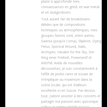
plaisir à approfondir mes
connaissances en grind, en war metal
et en sludge/doom.
Tout autant fan de breakdowns
débiles que de compositions
techniques ou atmosphériques, mes
groupes favoris sont, entre autres,
Gaerea (jusqu’à Coma), Slipknot, Dying
Fetus, Spectral Wound, Nails,
Archspire, Harakiri for the Sky, Der
Weg einer Freiheit, Powerwolf et
AM:PM. Avide de nouvelles
découvertes, je suis constamment à
l’affût de perles rares et essaie de
m’impliquer au maximum dans la
scène locale, qui est d’ailleurs
excellente ici en Suisse. Par-dessus
tout, j’adore assister à des concerts et
partager ma passion avec quiconque
cultive ce même intérêt pour la