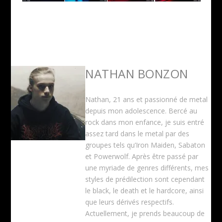
NATHAN BONZON
Nathan, 21 ans et passionné de metal
depuis mon adolescence. Bercé au
rock dans mon enfance, je suis entré
assez tard dans le metal par des
groupes tels qu’Iron Maiden, Sabaton
et Powerwolf. Après être passé par
une myriade de genres différents, mes
styles de prédilection sont cependant
le black, le death et le hardcore, ainsi
que leurs dérivés respectifs.
Actuellement, je prends beaucoup de