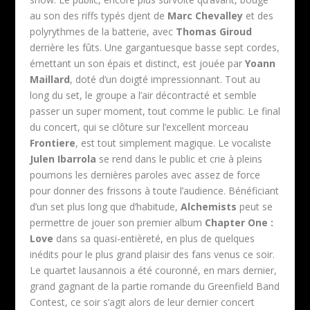
au son des riffs typés djent de
Marc Chevalley
et des
polyrythmes de la batterie, avec
Thomas Giroud
derrière les fûts. Une gargantuesque basse sept cordes,
émettant un son épais et distinct, est jouée par
Yoann
Maillard
, doté d’un doigté impressionnant. Tout au
long du set, le groupe a l’air décontracté et semble
passer un super moment, tout comme le public. Le final
du concert, qui se clôture sur l’excellent morceau
Frontiere
, est tout simplement magique. Le vocaliste
Julen Ibarrola
se rend dans le public et crie à pleins
poumons les dernières paroles avec assez de force
pour donner des frissons à toute l’audience. Bénéficiant
d’un set plus long que d’habitude,
Alchemists
peut se
permettre de jouer son premier album
Chapter One :
Love
dans sa quasi-entièreté, en plus de quelques
inédits pour le plus grand plaisir des fans venus ce soir.
Le quartet lausannois a été couronné, en mars dernier,
grand gagnant de la partie romande du Greenfield Band
Contest, ce soir s’agit alors de leur dernier concert