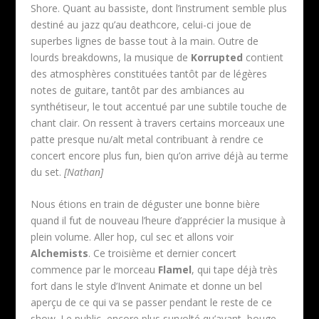
Shore. Quant au bassiste, dont l’instrument semble plus
destiné au jazz qu’au deathcore, celui-ci joue de
superbes lignes de basse tout à la main. Outre de
lourds breakdowns, la musique de
Korrupted
contient
des atmosphères constituées tantôt par de légères
notes de guitare, tantôt par des ambiances au
synthétiseur, le tout accentué par une subtile touche de
chant clair. On ressent à travers certains morceaux une
patte presque nu/alt metal contribuant à rendre ce
concert encore plus fun, bien qu’on arrive déjà au terme
du set.
[Nathan]
Nous étions en train de déguster une bonne bière
quand il fut de nouveau l’heure d’apprécier la musique à
plein volume. Aller hop, cul sec et allons voir
Alchemists
. Ce troisième et dernier concert
commence par le morceau
Flamel
, qui tape déjà très
fort dans le style d’Invent Animate et donne un bel
aperçu de ce qui va se passer pendant le reste de ce
show. Le public, encore plus survolté qu’avant, bouge