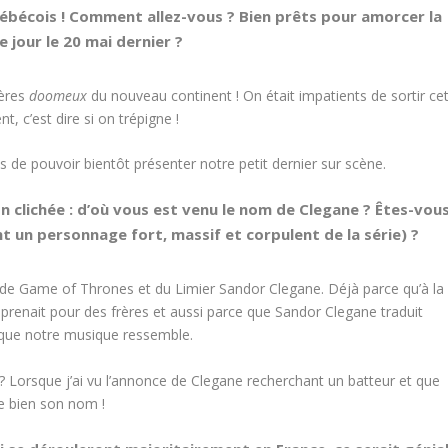
uébécois ! Comment allez-vous ? Bien prêts pour amorcer la
 jour le 20 mai dernier ?
rères
doomeux
du nouveau continent ! On était impatients de sortir ce
, c’est dire si on trépigne !
s de pouvoir bientôt présenter notre petit dernier sur scène.
n clichée : d’où vous est venu le nom de Clegane ? Êtes-vou
 un personnage fort, massif et corpulent de la série) ?
t de Game of Thrones et du Limier Sandor Clegane. Déjà parce qu’à la
prenait pour des frères et aussi parce que Sandor Clegane traduit
 que notre musique ressemble.
 ?? Lorsque j’ai vu l’annonce de Clegane recherchant un batteur et que
te bien son nom !