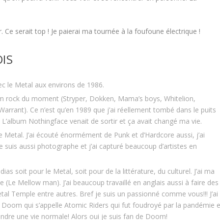
 Ce serait top ! Je paierai ma tournée à la foufoune électrique !
IS
vec le Metal aux environs de 1986.
am rock du moment (Stryper, Dokken, Mama’s boys, Whitelion,
arrant). Ce n’est qu’en 1989 que j’ai réellement tombé dans le puits
 L’album Nothingface venait de sortir et ça avait changé ma vie.
le Metal. J’ai écouté énormément de Punk et d’Hardcore aussi, j’ai
e suis aussi photographe et j’ai capturé beaucoup d’artistes en
édias soit pour le Metal, soit pour de la littérature, du culturel. J’ai ma
(Le Mellow man). J’ai beaucoup travaillé en anglais aussi à faire des
tal Temple entre autres. Bref je suis un passionné comme vous!!! J’ai
 Doom qui s’appelle Atomic Riders qui fut foudroyé par la pandémie e
endre une vie normale! Alors oui je suis fan de Doom!