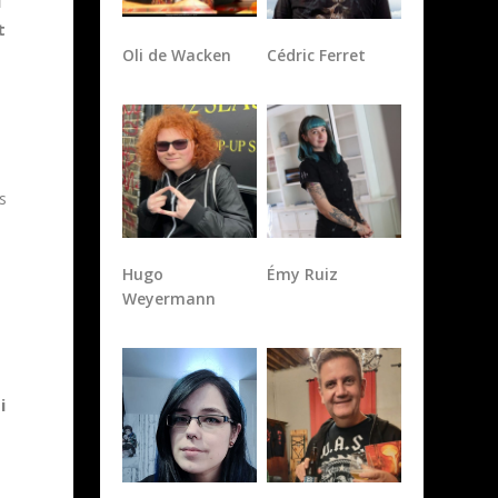
l
t
Oli de Wacken
Cédric Ferret
s
Hugo
Émy Ruiz
Weyermann
s
i