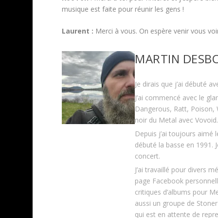
musique est faite pour réunir les gens !
Laurent :
Merci à vous. On espère venir vous voir.
MARTIN DESBO
Je dirais que j’ai débuté a
J’ai commencé avec le gl
Dangerous, Ratt, Poison, W
noir du Metal avec Vovoid.
Depuis j’ai toujours aimé 
débuté la basse en 1991. J
concert.
J’ai travaillé pour divers m
page Facebook personnelle 
critiques d’albums pour Me
aussi un groupe de Stoner
qui est en attente de repr