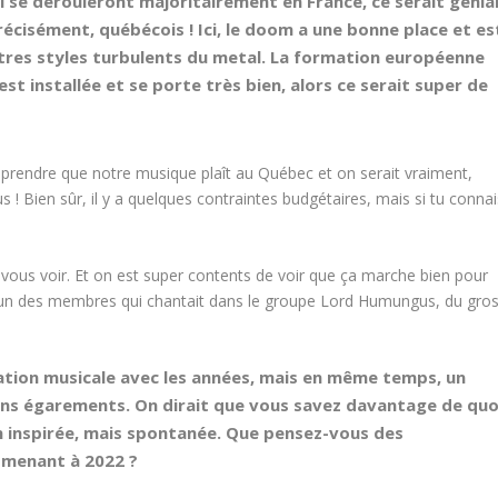
 se dérouleront majoritairement en France, ce serait génia
précisément, québécois ! Ici, le doom a une bonne place et es
utres styles turbulents du metal. La formation européenne
est installée et se porte très bien, alors ce serait super de
pprendre que notre musique plaît au Québec et on serait vraiment,
s ! Bien sûr, il y a quelques contraintes budgétaires, mais si tu connai
vous voir. Et on est super contents de voir que ça marche bien pour
er un des membres qui chantait dans le groupe Lord Humungus, du gro
ation musicale avec les années, mais en même temps, un
 sans égarements. On dirait que vous savez davantage de quo
on inspirée, mais spontanée. Que pensez-vous des
 menant à 2022 ?