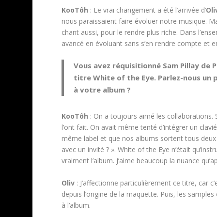
KooTôh
: Le vrai changement a été l’arrivée d’
Oli
nous paraissaient faire évoluer notre musique. M
chant aussi, pour le rendre plus riche. Dans l’ens
avancé en évoluant sans s’en rendre compte et e
Vous avez réquisitionné Sam Pillay de P
titre White of the Eye. Parlez-nous un 
à votre album ?
KooTôh
: On a toujours aimé les collaborations. 
l’ont fait. On avait même tenté d’intégrer un cla
même label et que nos albums sortent tous deux à
avec un invité ? ». White of the Eye n’était qu’in
vraiment l’album. J’aime beaucoup la nuance qu’app
Oliv
: J’affectionne particulièrement ce titre, car c
depuis l’origine de la maquette. Puis, les sample
à l’album.