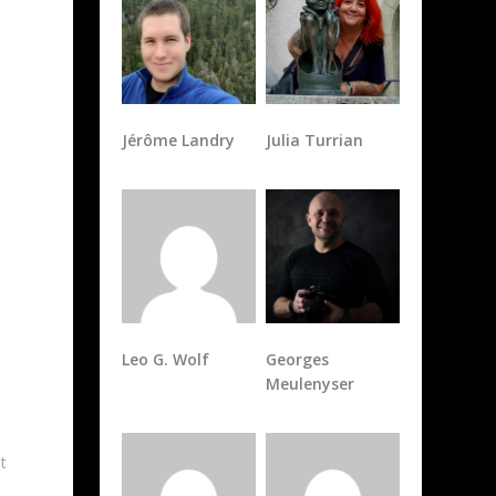
Jérôme Landry
Julia Turrian
Leo G. Wolf
Georges
Meulenyser
t