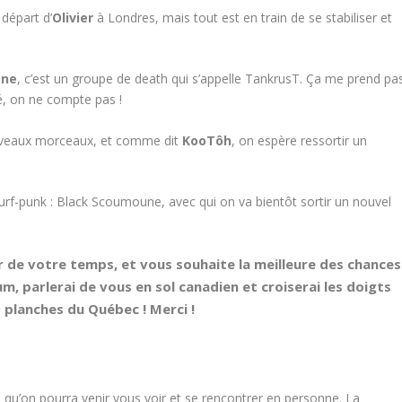
départ d’
Olivier
à Londres, mais tout est en train de se stabiliser et
ane
, c’est un groupe de death qui s’appelle TankrusT. Ça me prend pa
, on ne compte pas !
nouveaux morceaux, et comme dit
KooTôh
, on espère ressortir un
surf-punk : Black Scoumoune, avec qui on va bientôt sortir un nouvel
r de votre temps, et vous souhaite la meilleure des chances
, parlerai de vous en sol canadien et croiserai les doigts
 planches du Québec ! Merci !
ien qu’on pourra venir vous voir et se rencontrer en personne. La