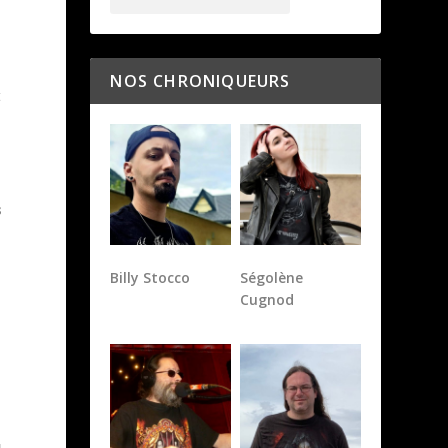
NOS CHRONIQUEURS
t
s
Billy Stocco
Ségolène
Cugnod