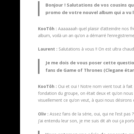
Bonjour ! Salutations de vos cousins q
promo de votre nouvel album qui a vu le
KooTôh :
Aaaaaaah quel plaisir d’atteindre nos f
album, voilà un an qu’on a démarré l’enregistrement
Laurent :
Salutations à vous !! On est ultra chaud
Je me dois de vous poser cette questio
fans de Game of Thrones (Clegane étant
KooTôh :
Oui et oui ! Notre nom vient tout à fai
fondation du groupe, on était deux et qu’on nous 
visuellement ce qu’on veut, à quoi nous désirons
Oliv
:
Assez fans de la série, oui, qui ne l’est pas
j’ai entendu leur son, je me suis dit ah oui ça por