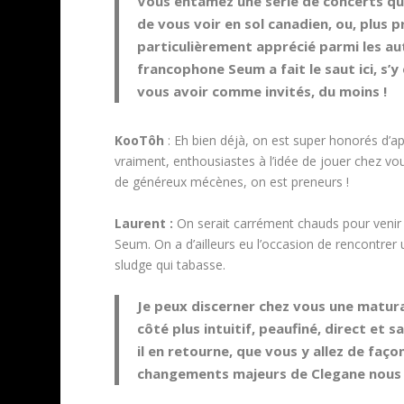
Vous entamez une série de concerts qui
de vous voir en sol canadien, ou, plus 
particulièrement apprécié parmi les a
francophone Seum a fait le saut ici, s’y 
vous avoir comme invités, du moins !
KooTôh
: Eh bien déjà, on est super honorés d’a
vraiment, enthousiastes à l’idée de jouer chez vou
de généreux mécènes, on est preneurs !
Laurent :
On serait carrément chauds pour venir 
Seum. On a d’ailleurs eu l’occasion de rencontr
sludge qui tabasse.
Je peux discerner chez vous une matur
côté plus intuitif, peaufiné, direct et
il en retourne, que vous y allez de faç
changements majeurs de Clegane nous