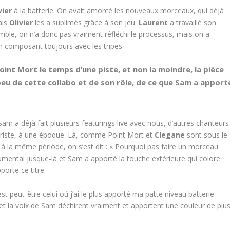
vier
à la batterie. On avait amorcé les nouveaux morceaux, qui déjà
ais
Olivier
les a sublimés grâce à son jeu.
Laurent
a travaillé son
emble, on n’a donc pas vraiment réfléchi le processus, mais on a
n composant toujours avec les tripes.
oint Mort le temps d’une piste, et non la moindre, la pièce
peu de cette collabo et de son rôle, de ce que Sam a apport
Sam a déjà fait plusieurs featurings live avec nous, d’autres chanteurs
viériste, à une époque. Là, comme Point Mort et
Clegane
sont sous le
 la même période, on s’est dit : « Pourquoi pas faire un morceau
strumental jusque-là et Sam a apporté la touche extérieure qui colore
orte ce titre.
’est peut-être celui où j’ai le plus apporté ma patte niveau batterie
s et la voix de Sam déchirent vraiment et apportent une couleur de plu