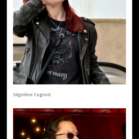
Ségolène Cugnod