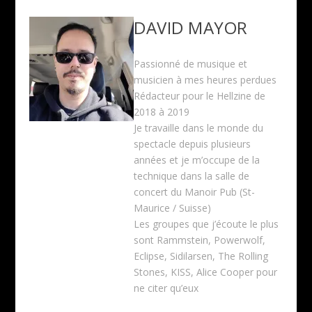
DAVID MAYOR
Passionné de musique et
musicien à mes heures perdues
Rédacteur pour le Hellzine de
2018 à 2019
Je travaille dans le monde du
spectacle depuis plusieurs
années et je m’occupe de la
technique dans la salle de
concert du Manoir Pub (St-
Maurice / Suisse)
Les groupes que j’écoute le plus
sont Rammstein, Powerwolf,
Eclipse, Sidilarsen, The Rolling
Stones, KISS, Alice Cooper pour
ne citer qu’eux