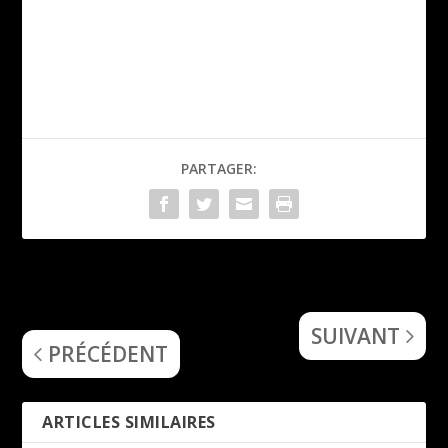
PARTAGER:
Desert Druid and the Acid
Hiraes – (Solitary)
Caravan – (The VVitch)
SUIVANT
PRÉCÉDENT
ARTICLES SIMILAIRES