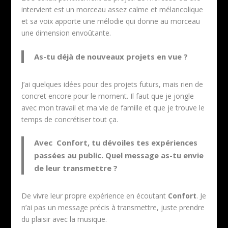
intervient est un morceau assez calme et mélancolique
et sa voix apporte une mélodie qui donne au morceau
une dimension envoûtante.
As-tu déjà de nouveaux projets en vue ?
J’ai quelques idées pour des projets futurs, mais rien de
concret encore pour le moment. Il faut que je jongle
avec mon travail et ma vie de famille et que je trouve le
temps de concrétiser tout ça.
Avec
Confort
, tu dévoiles tes expériences
passées au public. Quel message as-tu envie
de leur transmettre ?
De vivre leur propre expérience en écoutant
Confort
. Je
n’ai pas un message précis à transmettre, juste prendre
du plaisir avec la musique.