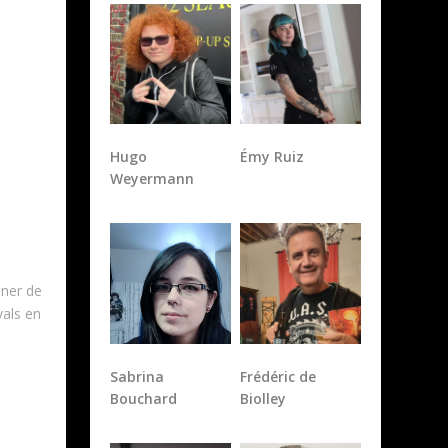
Hugo
Émy Ruiz
Weyermann
ener de
vals en
Sabrina
Frédéric de
Bouchard
Biolley