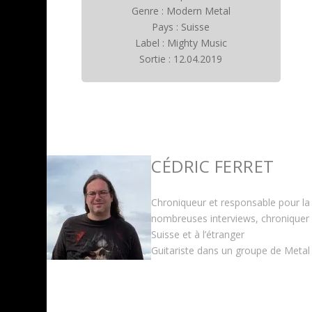
Genre : Modern Metal
Pays : Suisse
Label : Mighty Music
Sortie : 12.04.2019
CÉDRIC FERRET
Chroniqueur et responsable pour la
nombreuses interviews, chroniquer 
Suisse et à l’étranger
Guitariste dans un groupe de Metal