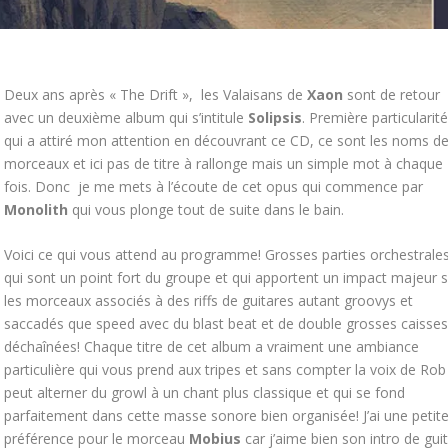
Deux ans après « The Drift », les Valaisans de
Xaon
sont de retour
avec un deuxième album qui s’intitule
Solipsis
. Première particularité
qui a attiré mon attention en découvrant ce CD, ce sont les noms d
morceaux et ici pas de titre à rallonge mais un simple mot à chaque
fois. Donc je me mets à l’écoute de cet opus qui commence par
Monolith
qui vous plonge tout de suite dans le bain.
Voici ce qui vous attend au programme! Grosses parties orchestrale
qui sont un point fort du groupe et qui apportent un impact majeur s
les morceaux associés à des riffs de guitares autant groovys et
saccadés que speed avec du blast beat et de double grosses caisses
déchaînées! Chaque titre de cet album a vraiment une ambiance
particulière qui vous prend aux tripes et sans compter la voix de Rob
peut alterner du growl à un chant plus classique et qui se fond
parfaitement dans cette masse sonore bien organisée! J’ai une petit
préférence pour le morceau
Mobius
car j’aime bien son intro de gui