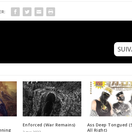
ER:
Maudiir (La Part
SUI
Enforced (War Remains)
Ass Deep Tongued (S
ening
All Right)