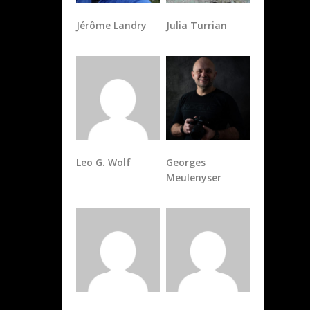
Jérôme Landry
Julia Turrian
Leo G. Wolf
Georges
Meulenyser