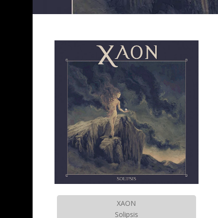
XAON
Solipsis