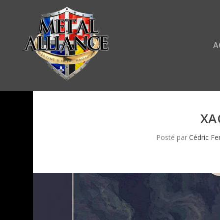
A
XA
Posté par
Cédric Fe