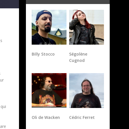
es
Billy Stocco
Ségolène
Cugnod
s
ur
 qui
Oli de Wacken
Cédric Ferret
e
tare