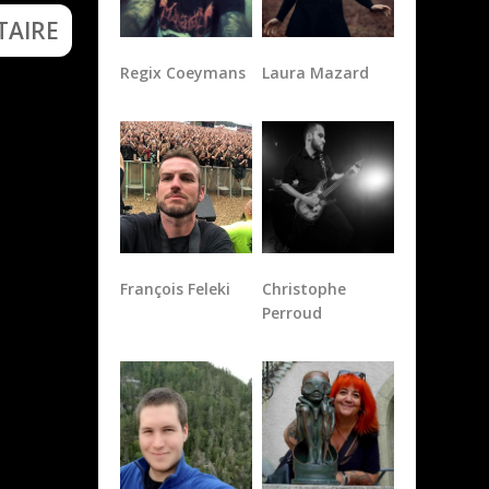
Regix Coeymans
Laura Mazard
François Feleki
Christophe
Perroud