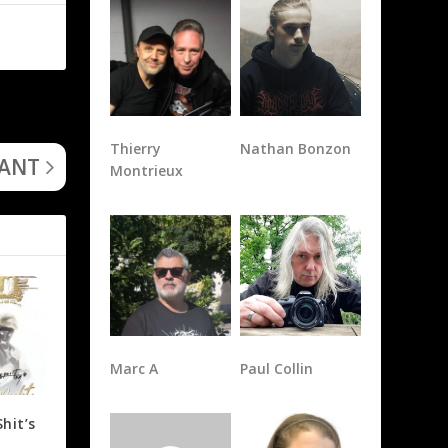
 du Diable)
Thierry
Nathan Bonzon
VANT
Montrieux
Marc A
Paul Collin
hit’s