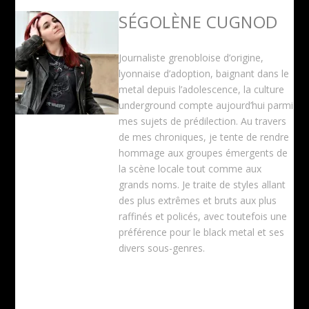
SÉGOLÈNE CUGNOD
Journaliste grenobloise d’origine,
lyonnaise d’adoption, baignant dans le
metal depuis l’adolescence, la culture
underground compte aujourd’hui parmi
mes sujets de prédilection. Au travers
de mes chroniques, je tente de rendre
hommage aux groupes émergents de
la scène locale tout comme aux
grands noms. Je traite de styles allant
des plus extrêmes et bruts aux plus
raffinés et policés, avec toutefois une
préférence pour le black metal et ses
divers sous-genres.