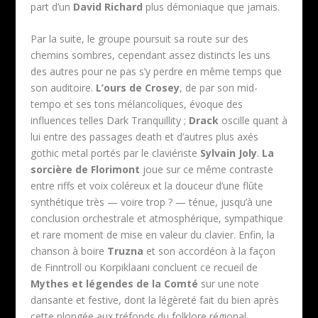
part d’un
David Richard
plus démoniaque que jamais.
Par la suite, le groupe poursuit sa route sur des
chemins sombres, cependant assez distincts les uns
des autres pour ne pas s’y perdre en même temps que
son auditoire.
L’ours de Crosey
, de par son mid-
tempo et ses tons mélancoliques, évoque des
influences telles Dark Tranquillity ;
Drack
oscille quant à
lui entre des passages death et d’autres plus axés
gothic metal portés par le claviériste
Sylvain Joly
.
La
sorcière de Florimont
joue sur ce même contraste
entre riffs et voix coléreux et la douceur d’une flûte
synthétique très — voire trop ? — ténue, jusqu’à une
conclusion orchestrale et atmosphérique, sympathique
et rare moment de mise en valeur du clavier. Enfin, la
chanson à boire
Truzna
et son accordéon à la façon
de Finntroll ou Korpiklaani concluent ce recueil de
Mythes et légendes de la Comté
sur une note
dansante et festive, dont la légèreté fait du bien après
cette plongée aux tréfonds du folklore régional