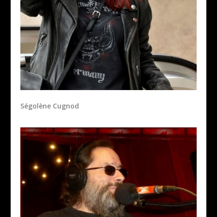
Ségolène Cugnod