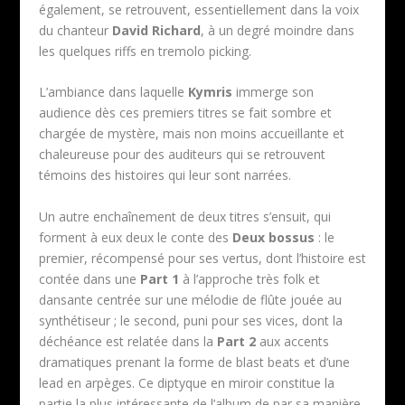
également, se retrouvent, essentiellement dans la voix
du chanteur
David Richard
, à un degré moindre dans
les quelques riffs en tremolo picking.
L’ambiance dans laquelle
Kymris
immerge son
audience dès ces premiers titres se fait sombre et
chargée de mystère, mais non moins accueillante et
chaleureuse pour des auditeurs qui se retrouvent
témoins des histoires qui leur sont narrées.
Un autre enchaînement de deux titres s’ensuit, qui
forment à eux deux le conte des
Deux bossus
: le
premier, récompensé pour ses vertus, dont l’histoire est
contée dans une
Part 1
à l’approche très folk et
dansante centrée sur une mélodie de flûte jouée au
synthétiseur ; le second, puni pour ses vices, dont la
déchéance est relatée dans la
Part 2
aux accents
dramatiques prenant la forme de blast beats et d’une
lead en arpèges. Ce diptyque en miroir constitue la
partie la plus intéressante de l’album de par sa manière