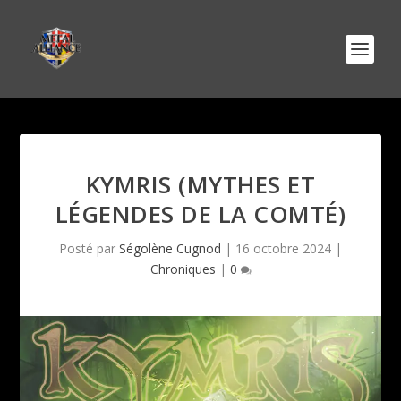
KYMRIS (MYTHES ET
LÉGENDES DE LA COMTÉ)
Posté par
Ségolène Cugnod
|
16 octobre 2024
|
Chroniques
|
0