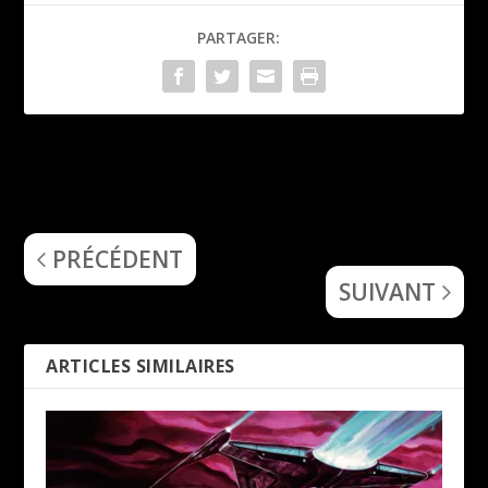
PARTAGER:
Wacken open
Éisleker Metal Fest 2024 –
air 2024 – Jour
Centre Culturel, Rambrouch
(LU), 28 septembre 2024
1
PRÉCÉDENT
31 juillet 2024
SUIVANT
ARTICLES SIMILAIRES