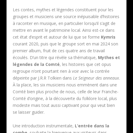
Les contes, mythes et légendes constituent pour les
groupes et musiciens une source inépuisable d’histoires
à raconter en musique, en particulier lorsqu’il s’agit de
mettre en avant le patrimoine local. Ainsi est-ce dans
cet état d’esprit et autour de lui que se forme
Kymris
courant 2020, puis que le groupe sort en mai 2024 son
premier album, fruit de ces quatre ans de travail
écoulés. D’un titre qui révèle sa thématique,
Mythes et
légendes de la Comté
, les histoires que cet opus
regroupe n’ont pourtant rien à voir avec la contrée
dépeinte par J.R.R Tolkien dans
Le Seigneur des anneaux
.
À la place, les six musiciens nous emmènent dans une
Comté bien plus proche de nous, celle de leur Franche-
Comté d’origine, à la découverte du folklore local, plus
modeste mais tout aussi captivant pour qui veut bien
se laisser guider.
Une introduction instrumentale,
L’entrée dans la
combe
, souhaite la bienvenue aux visiteurs dans