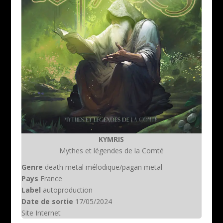
KYMRIS
Mythes et légendes de la Comté
Genre
death metal mélodique/pagan metal
Pays
France
Label
autoproduction
Date de sortie
17/05/2024
Site Internet