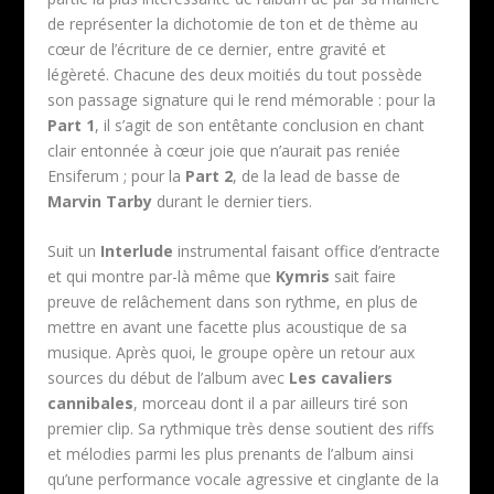
de représenter la dichotomie de ton et de thème au
cœur de l’écriture de ce dernier, entre gravité et
légèreté. Chacune des deux moitiés du tout possède
son passage signature qui le rend mémorable : pour la
Part 1
, il s’agit de son entêtante conclusion en chant
clair entonnée à cœur joie que n’aurait pas reniée
Ensiferum ; pour la
Part 2
, de la lead de basse de
Marvin Tarby
durant le dernier tiers.
Suit un
Interlude
instrumental faisant office d’entracte
et qui montre par-là même que
Kymris
sait faire
preuve de relâchement dans son rythme, en plus de
mettre en avant une facette plus acoustique de sa
musique. Après quoi, le groupe opère un retour aux
sources du début de l’album avec
Les cavaliers
cannibales
, morceau dont il a par ailleurs tiré son
premier clip. Sa rythmique très dense soutient des riffs
et mélodies parmi les plus prenants de l’album ainsi
qu’une performance vocale agressive et cinglante de la