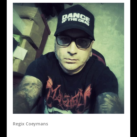
Regix Coeymans