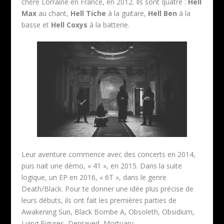
chère Lorraine en France, en 2012. Ils sont quatre :
Hell
Max
au chant,
Hell Tiche
à la guitare,
Hell Ben
à la
basse et
Hell Coxys
à la batterie.
Leur aventure commence avec des concerts en 2014,
puis nait une démo, « 41 », en 2015. Dans la suite
logique, un EP en 2016, « 6T », dans le genre
Death/Black. Pour te donner une idée plus précise de
leurs débuts, ils ont fait les premières parties de
Awakening Sun, Black Bombe A, Obsoleth, Obsidium,
Lying Figures, Depraved, Mortuary…