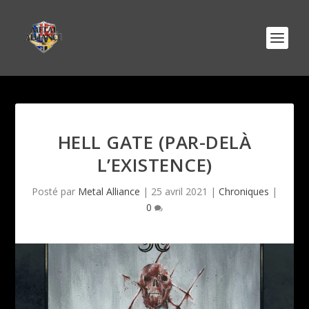
HELL GATE (PAR-DELÀ
L’EXISTENCE)
Posté par
Metal Alliance
|
25 avril 2021
|
Chroniques
|
0