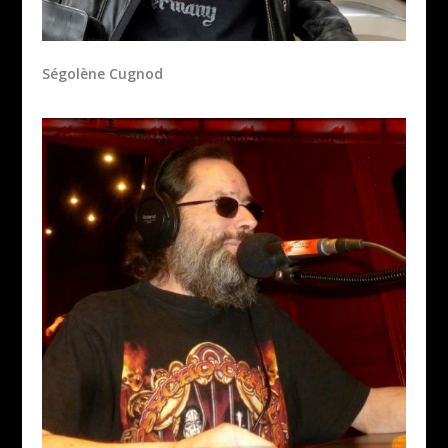
Ségolène Cugnod