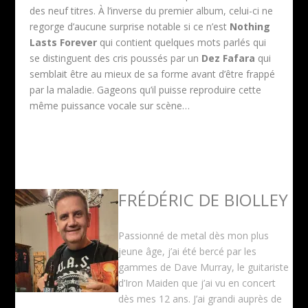
des neuf titres. À l’inverse du premier album, celui-ci ne
regorge d’aucune surprise notable si ce n’est
Nothing
Lasts Forever
qui contient quelques mots parlés qui
se distinguent des cris poussés par un
Dez Fafara
qui
semblait être au mieux de sa forme avant d’être frappé
par la maladie. Gageons qu’il puisse reproduire cette
même puissance vocale sur scène…
FRÉDÉRIC DE BIOLLEY
Passionné de metal dès mon plus
jeune âge, j’ai été bercé par les
gammes de Dave Murray, le guitariste
d’Iron Maiden que j’ai vu en concert
dès mes 12 ans. J’ai grandi auprès de