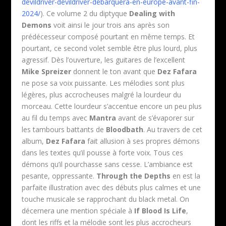
devildriver-devildriver-debarquera-en-europe-avant-fin-
2024/
). Ce volume 2 du diptyque
Dealing with
Demons
voit ainsi le jour trois ans après son
prédécesseur composé pourtant en même temps. Et
pourtant, ce second volet semble être plus lourd, plus
agressif. Dès l’ouverture, les guitares de l’excellent
Mike Spreizer
donnent le ton avant que
Dez Fafara
ne pose sa voix puissante. Les mélodies sont plus
légères, plus accrocheuses malgré la lourdeur du
morceau. Cette lourdeur s’accentue encore un peu plus
au fil du temps avec
Mantra
avant de s’évaporer sur
les tambours battants de
Bloodbath
. Au travers de cet
album,
Dez Fafara
fait allusion à ses propres démons
dans les textes qu’il pousse à forte voix. Tous ces
démons qu’il pourchasse sans cesse. L’ambiance est
pesante, oppressante.
Through the Depths
en est la
parfaite illustration avec des débuts plus calmes et une
touche musicale se rapprochant du black metal. On
décernera une mention spéciale à
If Blood Is Life
,
dont les riffs et la mélodie sont les plus accrocheurs