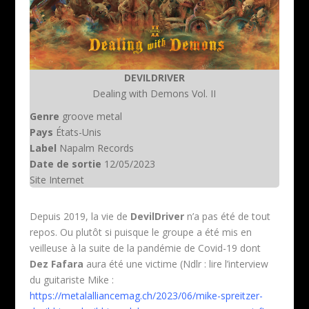
DEVILDRIVER
Dealing with Demons Vol. II
Genre
groove metal
Pays
États-Unis
Label
Napalm Records
Date de sortie
12/05/2023
Site Internet
Depuis 2019, la vie de
DevilDriver
n’a pas été de tout
repos. Ou plutôt si puisque le groupe a été mis en
veilleuse à la suite de la pandémie de Covid-19 dont
Dez Fafara
aura été une victime (Ndlr : lire l’interview
du guitariste Mike :
https://metalalliancemag.ch/2023/06/mike-spreitzer-