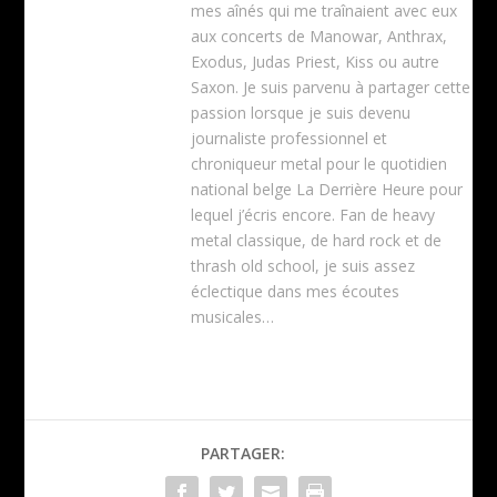
mes aînés qui me traînaient avec eux
aux concerts de Manowar, Anthrax,
Exodus, Judas Priest, Kiss ou autre
Saxon. Je suis parvenu à partager cette
passion lorsque je suis devenu
journaliste professionnel et
chroniqueur metal pour le quotidien
national belge La Derrière Heure pour
lequel j’écris encore. Fan de heavy
metal classique, de hard rock et de
thrash old school, je suis assez
éclectique dans mes écoutes
musicales…
PARTAGER: