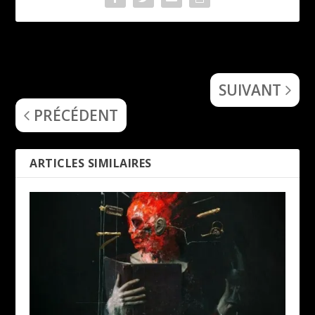
Mike Spreitzer (DevilDriver)
Ghost (Phantomime) – EP
: « DevilDriver débarquera
SUIVANT
en Europe avant fin 2024 »
PRÉCÉDENT
ARTICLES SIMILAIRES