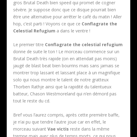
gros Brutal Death bien speed qui promet de cogner
sévère. Je suppose donc que ce disque pourrait bien
être une alternative pour arrêter le café du matin ! Aller
hop, c’est parti ! Voyons ce que ce
Conflagrate the
Celestial Refugium
a dans le ventre !
Le premier titre
Conflagrate the celestial refugium
donne de suite le ton ! Le morceau commence sur un
Brutal Death très rapide (on en attendait pas moins)
jaugé de blast beat bien bourrins mais sans jamais se
montrer trop lassant et laissant place à un magnifique
solo qui nous montre le talent de notre gratteux
Thorben Rathje ainsi que la rapidité du talentueux
batteur, Chason Westmoreland qui n’en démord pas
tout le reste du cd.
Bref vous l’aurez compris, après cette première baffe,
je n’ai pu que tendre l’autre joue car en effet, le
morceau suivant
Vae victis
reste dans la même
trempe mais avec plus de temps morts, ce qui nous