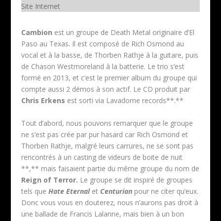
Site Internet
Cambion
est un groupe de Death Metal originaire d’El
Paso au Texas. Il est composé de Rich Osmond au
vocal et à la basse, de Thorben Rathje à la guitare, puis
de Chason Westmoreland à la batterie. Le trio s’est
formé en 2013, et c’est le premier album du groupe qui
compte aussi 2 démos à son actif. Le CD produit par
Chris Erkens
est sorti via Lavadome records**.**
Tout d’abord, nous pouvons remarquer que le groupe
ne s’est pas crée par pur hasard car Rich Osmond et
Thorben Rathje, malgré leurs carrures, ne se sont pas
rencontrés à un casting de videurs de boite de nuit
**,** mais faisaient partie du même groupe du nom de
Reign of Terror.
Le groupe se dit inspiré de groupes
tels que
Hate Eternal
et
Centurian
pour ne citer qu’eux.
Donc vous vous en douterez, nous n’aurons pas droit à
une ballade de Francis Lalanne, mais bien à un bon