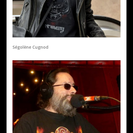
Ségolène Cugnod