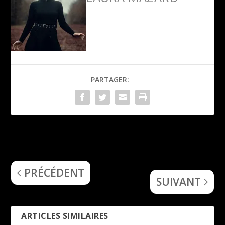
PARTAGER:
Vøvk
Omnium Gatherum
Interview Oleksandr Kuts
May the Bridges We Burn
Light the Way
PRÉCÉDENT
SUIVANT
ARTICLES SIMILAIRES