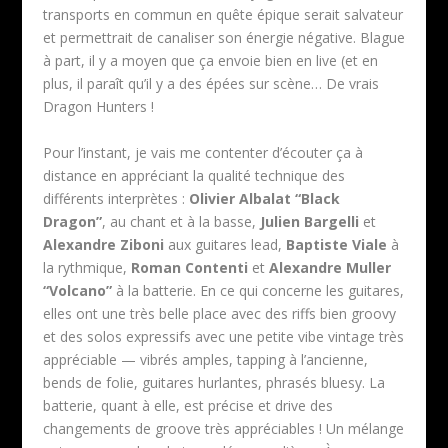
transports en commun en quête épique serait salvateur
et permettrait de canaliser son énergie négative. Blague
à part, il y a moyen que ça envoie bien en live (et en
plus, il paraît qu’il y a des épées sur scène… De vrais
Dragon Hunters !
Pour l’instant, je vais me contenter d’écouter ça à
distance en appréciant la qualité technique des
différents interprètes :
Olivier Albalat “Black
Dragon”
, au chant et à la basse,
Julien Bargelli
et
Alexandre Ziboni
aux guitares lead,
Baptiste Viale
à
la rythmique,
Roman Contenti
et
Alexandre Muller
“Volcano”
à la batterie. En ce qui concerne les guitares,
elles ont une très belle place avec des riffs bien groovy
et des solos expressifs avec une petite vibe vintage très
appréciable — vibrés amples, tapping à l’ancienne,
bends de folie, guitares hurlantes, phrasés bluesy. La
batterie, quant à elle, est précise et drive des
changements de groove très appréciables ! Un mélange