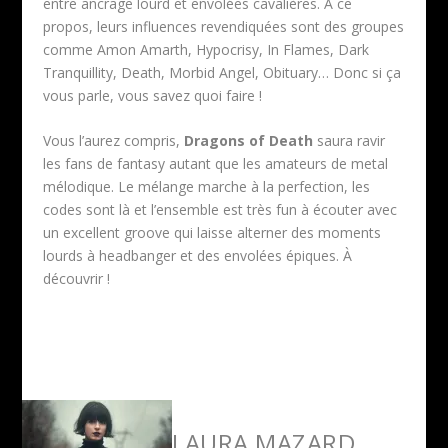
entre ancrage lourd et envolées cavalières. À ce
propos, leurs influences revendiquées sont des groupes
comme Amon Amarth, Hypocrisy, In Flames,​ ​Dark
Tranquillity, Death, Morbid Angel, Obituary… Donc si ça
vous parle, vous savez quoi faire !
Vous l’aurez compris,
Dragons of Death
saura ravir
les fans de fantasy autant que les amateurs de metal
mélodique. Le mélange marche à la perfection, les
codes sont là et l’ensemble est très fun à écouter avec
un excellent groove qui laisse alterner des moments
lourds à headbanger et des envolées épiques. À
découvrir !
LAURA MAZARD