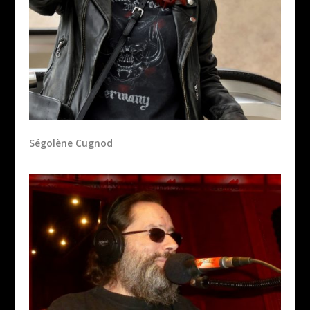
Ségolène Cugnod