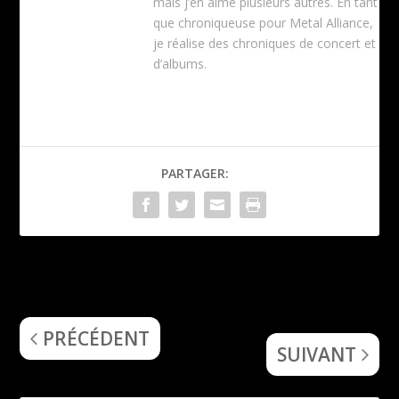
mais j’en aime plusieurs autres. En tant
que chroniqueuse pour Metal Alliance,
je réalise des chroniques de concert et
d’albums.
PARTAGER:
Nocturna (Of Sorcery and
Carrion, AM:PM – Manoir
Darkness)
Pub, St-Maurice (CH), 20
juillet 2024
PRÉCÉDENT
SUIVANT