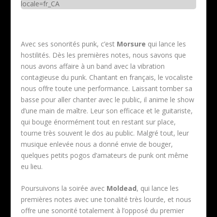
locale=fr_CA
Avec ses sonorités punk, c’est
Morsure
qui lance les
hostilités. Dès les premières notes, nous savons que
nous avons affaire à un band avec la vibration
contagieuse du punk. Chantant en français, le vocaliste
nous offre toute une performance. Laissant tomber sa
basse pour aller chanter avec le public, il anime le show
d’une main de maître. Leur son efficace et le guitariste,
qui bouge énormément tout en restant sur place,
tourne très souvent le dos au public. Malgré tout, leur
musique enlevée nous a donné envie de bouger,
quelques petits pogos d’amateurs de punk ont même
eu lieu.
Poursuivons la soirée avec
Moldead
, qui lance les
premières notes avec une tonalité très lourde, et nous
offre une sonorité totalement à l’opposé du premier