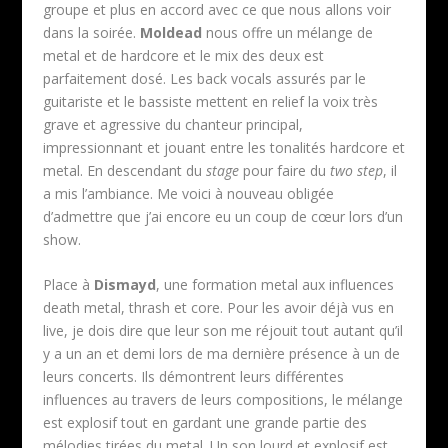
groupe et plus en accord avec ce que nous allons voir
dans la soirée.
Moldead
nous offre un mélange de
metal et de hardcore et le mix des deux est
parfaitement dosé. Les back vocals assurés par le
guitariste et le bassiste mettent en relief la voix très
grave et agressive du chanteur principal,
impressionnant et jouant entre les tonalités hardcore et
metal. En descendant du
stage
pour faire du
two step
, il
a mis l’ambiance. Me voici à nouveau obligée
d’admettre que j’ai encore eu un coup de cœur lors d’un
show.
Place à
Dismayd
, une formation metal aux influences
death metal, thrash et core. Pour les avoir déjà vus en
live, je dois dire que leur son me réjouit tout autant qu’il
y a un an et demi lors de ma dernière présence à un de
leurs concerts. Ils démontrent leurs différentes
influences au travers de leurs compositions, le mélange
est explosif tout en gardant une grande partie des
mélodies tirées du metal. Un son lourd et explosif est