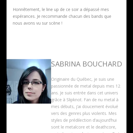
Honnêtement, le line up de ce soir a dépassé mes
espérances. Je recommande chacun des bands que
nous avons vu sur scène !
SABRINA BOUCHARD
Originaire du Québec, je suis une
passionnée de metal depuis mes 12
ans. Je suis entrée dans cet univers
grâce à Slipknot. Fan de nu metal à
mes débuts, j’ai doucement évolué
vers des genres plus violents. Mes
styles de prédilection d’aujourd’hui
sont le metalcore et le deathcore,