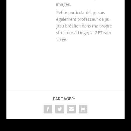
images.
Petite particularité, je suis
également professeur de Jiu-
jitsu brésilien dans ma propre
structure à Liège, la GFTeam
Liège.
PARTAGER: