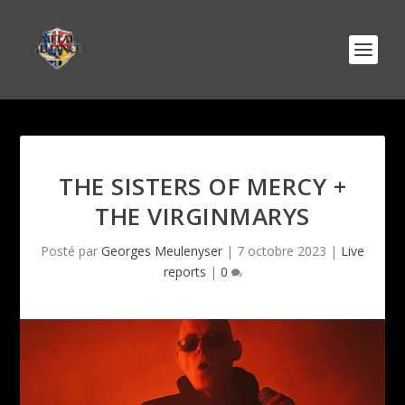
THE SISTERS OF MERCY +
THE VIRGINMARYS
Posté par
Georges Meulenyser
|
7 octobre 2023
|
Live
reports
|
0