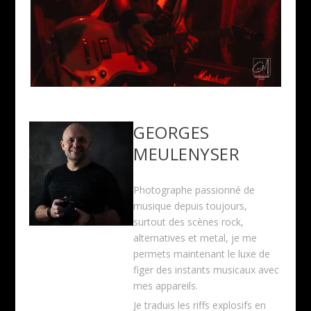
GEORGES
MEULENYSER
Photographe passionné de
musique depuis toujours,
surtout des scènes rock,
alternatives et metal, je me
permets maintenant le luxe de
figer des instants musicaux avec
mes appareils.
Je traduis les riffs explosifs en