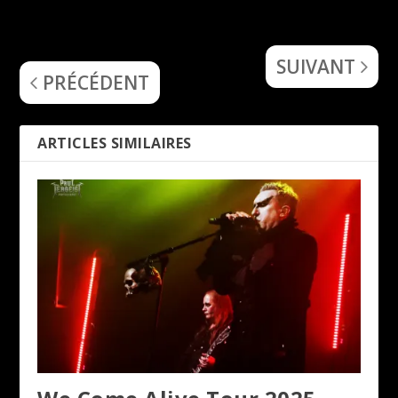
Phil Campbell and the
Interview Malek Ben Arbia
Bastard Sons (Kings of the
(Myrath)
Asylum)
SUIVANT
PRÉCÉDENT
ARTICLES SIMILAIRES