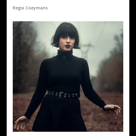
Regix Coeymans