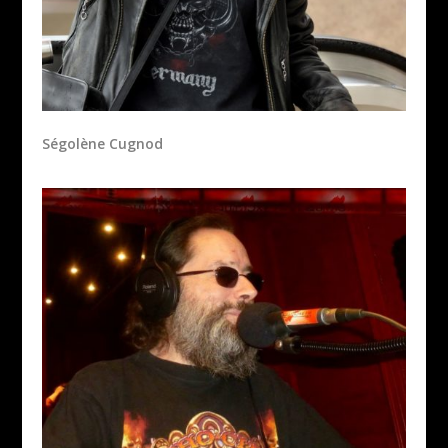
Ségolène Cugnod