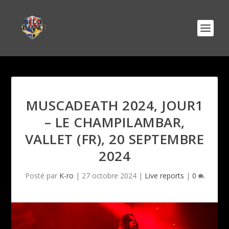
MUSCADEATH 2024, JOUR1
– LE CHAMPILAMBAR,
VALLET (FR), 20 SEPTEMBRE
2024
Posté par
K-ro
|
27 octobre 2024
|
Live reports
|
0