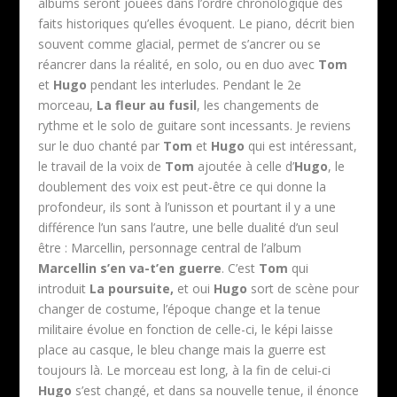
albums seront jouées dans l’ordre chronologique des
faits historiques qu’elles évoquent. Le piano, décrit bien
souvent comme glacial, permet de s’ancrer ou se
réancrer dans la réalité, en solo, ou en duo avec
Tom
et
Hugo
pendant les interludes. Pendant le 2e
morceau,
La fleur au fusil
, les changements de
rythme et le solo de guitare sont incessants. Je reviens
sur le duo chanté par
Tom
et
Hugo
qui est intéressant,
le travail de la voix de
Tom
ajoutée à celle d’
Hugo
, le
doublement des voix est peut-être ce qui donne la
profondeur, ils sont à l’unisson et pourtant il y a une
différence l’un sans l’autre, une belle dualité d’un seul
être : Marcellin, personnage central de l’album
Marcellin s’en va​-​t’​en guerre
. C’est
Tom
qui
introduit
La poursuite,
et oui
Hugo
sort de scène pour
changer de costume, l’époque change et la tenue
militaire évolue en fonction de celle-ci, le képi laisse
place au casque, le bleu change mais la guerre est
toujours là. Le morceau est long, à la fin de celui-ci
Hugo
s’est changé, et dans sa nouvelle tenue, il énonce