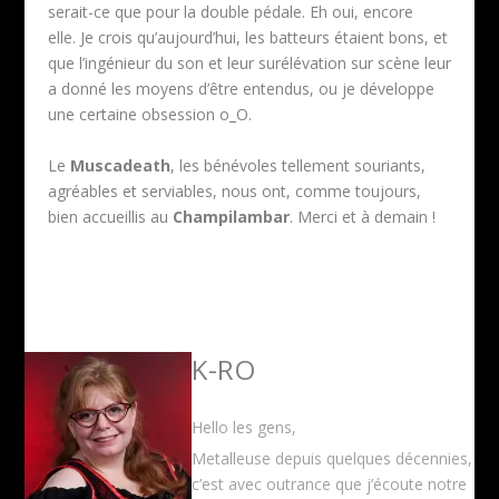
serait-ce que pour la double pédale. Eh oui, encore
elle. Je crois qu’aujourd’hui, les batteurs étaient bons, et
que l’ingénieur du son et leur surélévation sur scène leur
a donné les moyens d’être entendus, ou je développe
une certaine obsession o_O.
Le
Muscadeath
, les bénévoles tellement souriants,
agréables et serviables, nous ont, comme toujours,
bien accueillis au
Champilambar
. Merci et à demain !
K-RO
Hello les gens,
Metalleuse depuis quelques décennies,
c’est avec outrance que j’écoute notre