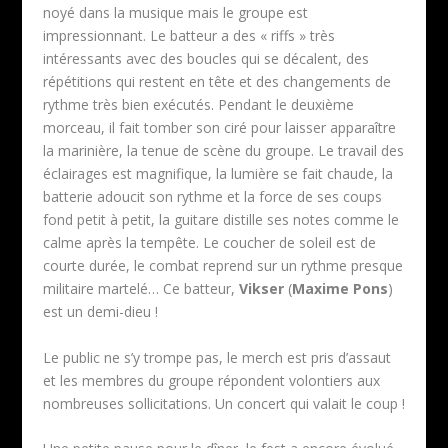
noyé dans la musique mais le groupe est
impressionnant. Le batteur a des « riffs » très
intéressants avec des boucles qui se décalent, des
répétitions qui restent en tête et des changements de
rythme très bien exécutés. Pendant le deuxième
morceau, il fait tomber son ciré pour laisser apparaître
la marinière, la tenue de scène du groupe. Le travail des
éclairages est magnifique, la lumière se fait chaude, la
batterie adoucit son rythme et la force de ses coups
fond petit à petit, la guitare distille ses notes comme le
calme après la tempête. Le coucher de soleil est de
courte durée, le combat reprend sur un rythme presque
militaire martelé… Ce batteur,
Vikser
(
Maxime Pons
)
est un demi-dieu !
Le public ne s’y trompe pas, le merch est pris d’assaut
et les membres du groupe répondent volontiers aux
nombreuses sollicitations. Un concert qui valait le coup !