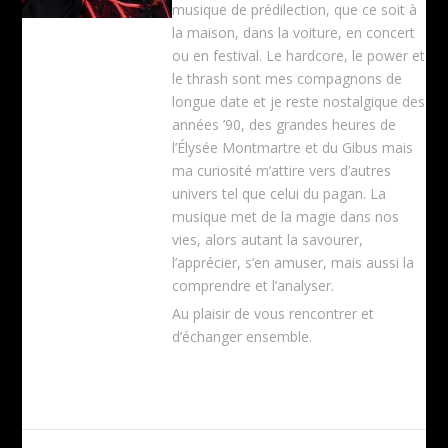
musique de prédilection, que ce soit à
la maison, dans la voiture, en concert
ou en festival. Le hardcore, le power et
le thrash sont mes compagnons de
longue date et je reste nostalgique des
années ’90, des grandes heures de
l’Élysée Montmartre et du Gibus mais
ma curiosité m’attire vers d’autres
univers tel que celui du pagan. La
musique met de la magie dans nos
vies, alors autant la savourer,
l’apprécier, s’en amuser, mais aussi la
comprendre et l’analyser.
Au plaisir de vous rencontrer et
d’échanger ensemble.