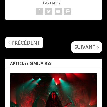
PARTAGER:
Sol et Melody, Solventis
Interview Björn Johansson
et Alva Sandström, Arctis
PRÉCÉDENT
SUIVANT
ARTICLES SIMILAIRES