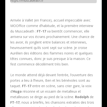
https://muscadeath.fr
Arrivée à Vallet (en France), accueil impeccable avec
MOOffice
comme d’habitude, et la première interview
du Muscadeath :
FT-17
va bientôt commencer, elle
arrivera sur vos écrans prochainement. Une chance de
les avoir, ils jonglent entre balances et interviews,
heureusement qu’ils sont sept sur scène. Je croise
Aurélien des
éditions des flammes noires
et quelques
têtes connues, donc je suis presque à la maison. Ce
fest commence décidément très bien.
Le monde attend déjà devant l’entrée, l’ouverture des
portes a lieu à l’heure, Ben et les bénévoles sont au
taquet.
FT-17
entre en scène, sans crier gare, la voix
d’
Hugo
résonne et un essaim de metalleux et
metalleuses se dirige au pied de la scène.
Rodolph
de
FT-17
, nous a briefés, les chansons extraites des trois