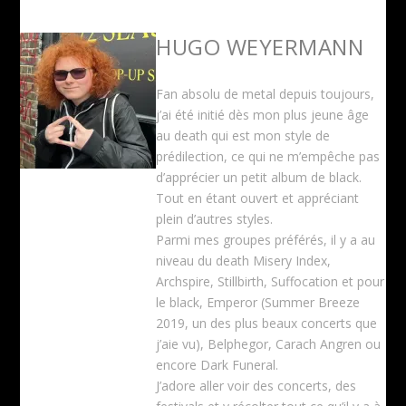
HUGO WEYERMANN
Fan absolu de metal depuis toujours,
j’ai été initié dès mon plus jeune âge
au death qui est mon style de
prédilection, ce qui ne m’empêche pas
d’apprécier un petit album de black.
Tout en étant ouvert et appréciant
plein d’autres styles.
Parmi mes groupes préférés, il y a au
niveau du death Misery Index,
Archspire, Stillbirth, Suffocation et pour
le black, Emperor (Summer Breeze
2019, un des plus beaux concerts que
j’aie vu), Belphegor, Carach Angren ou
encore Dark Funeral.
J’adore aller voir des concerts, des