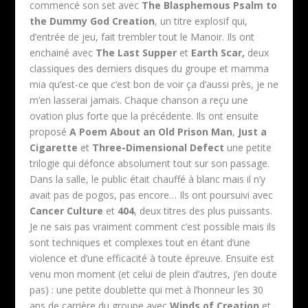
commencé son set avec
The Blasphemous Psalm to
the Dummy God Creation
, un titre explosif qui,
d’entrée de jeu, fait trembler tout le Manoir. Ils ont
enchainé avec
The Last Supper
et
Earth Scar,
deux
classiques des derniers disques du groupe et mamma
mia qu’est-ce que c’est bon de voir ça d’aussi près, je ne
m’en lasserai jamais. Chaque chanson a reçu une
ovation plus forte que la précédente. Ils ont ensuite
proposé
A Poem About an Old Prison Man
,
Just a
Cigarette
et
Three-Dimensional Defect
une petite
trilogie qui défonce absolument tout sur son passage.
Dans la salle, le public était chauffé à blanc mais il n’y
avait pas de pogos, pas encore… Ils ont poursuivi avec
Cancer Culture
et
404
, deux titres des plus puissants.
Je ne sais pas vraiment comment c’est possible mais ils
sont techniques et complexes tout en étant d’une
violence et d’une efficacité à toute épreuve. Ensuite est
venu mon moment (et celui de plein d’autres, j’en doute
pas) : une petite doublette qui met à l’honneur les 30
ans de carrière du groupe avec
Winds of Creation
et