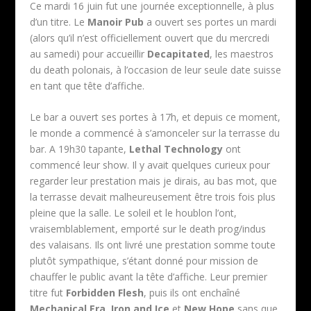
Ce mardi 16 juin fut une journée exceptionnelle, à plus
d’un titre. Le
Manoir Pub
a ouvert ses portes un mardi
(alors qu’il n’est officiellement ouvert que du mercredi
au samedi) pour accueillir
Decapitated
, les maestros
du death polonais, à l’occasion de leur seule date suisse
en tant que tête d’affiche.
Le bar a ouvert ses portes à 17h, et depuis ce moment,
le monde a commencé à s’amonceler sur la terrasse du
bar. A 19h30 tapante,
Lethal Technology
ont
commencé leur show. Il y avait quelques curieux pour
regarder leur prestation mais je dirais, au bas mot, que
la terrasse devait malheureusement être trois fois plus
pleine que la salle. Le soleil et le houblon l’ont,
vraisemblablement, emporté sur le death prog/indus
des valaisans. Ils ont livré une prestation somme toute
plutôt sympathique, s’étant donné pour mission de
chauffer le public avant la tête d’affiche. Leur premier
titre fut
Forbidden Flesh
, puis ils ont enchaîné
Mechanical Era
,
Iron and Ice
et
New Hope
sans que