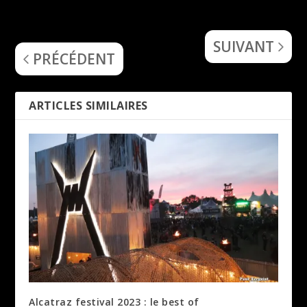
Monument of
Lex Legion
Misanthropy
Lex Legion
Washington State Charm
SUIVANT
PRÉCÉDENT
ARTICLES SIMILAIRES
Alcatraz festival 2023 : le best of