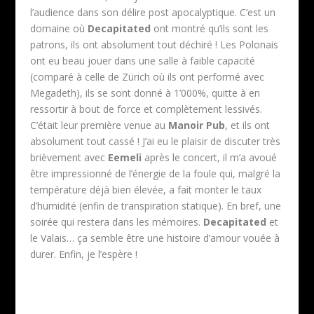
l’audience dans son délire post apocalyptique. C’est un
domaine où
Decapitated
ont montré qu’ils sont les
patrons, ils ont absolument tout déchiré ! Les Polonais
ont eu beau jouer dans une salle à faible capacité
(comparé à celle de Zürich où ils ont performé avec
Megadeth), ils se sont donné à 1’000%, quitte à en
ressortir à bout de force et complètement lessivés.
C’était leur première venue au
Manoir Pub
, et ils ont
absolument tout cassé ! J’ai eu le plaisir de discuter très
brièvement avec
Eemeli
après le concert, il m’a avoué
être impressionné de l’énergie de la foule qui, malgré la
température déjà bien élevée, a fait monter le taux
d’humidité (enfin de transpiration statique). En bref, une
soirée qui restera dans les mémoires.
Decapitated
et
le Valais… ça semble être une histoire d’amour vouée à
durer. Enfin, je l’espère !