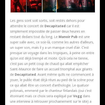
Les gens sont soit sortis, soit restés dehors pour
attendre le concert de
Decapitated
car il est
simplement impossible de passer deux heures en
restant dedans tout du long. Le
Manoir Pub
est une
super salle avec, ce soir-là, comme les autres d’ailleurs,
un super son, mais il y a un manque cruel d’air. C’est
presque un voyage dans les tropiques, à peine on entre
qu’on est déjà trempé et moite. Qu’à cela ne tienne,
c’est pas un petit coup de chaud qui allait empêcher
Saint-Maurice de faire un accueil triomphal aux géants
de
Decapitated
. Avant même qu’ils ne commencent à
jouer, le public était déjà réuni au pied de la scène pour
ce qui allait être un concert d’anthologie. Le quatuor
polonais, emmené par le chanteur finlandais (oui c’est
étonnant mais ce choix sera expliqué par
Vogg
dans
une interview à retrouver prochainement sur le site) a