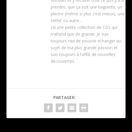
festivals et y récolter tout ce qu’il y a à
prendre, que ça soit une baguette, un
plectre (même si plus c’est mieux), une
setlist ou autre…
J’ai une petite collection de CDs qui
n’attend que de grandir. Je suis
toujours ravi de pouvoir échanger au
sujet de ma plus grande passion et
suis toujours à l’affût de nouvelles
découvertes.
PARTAGER: