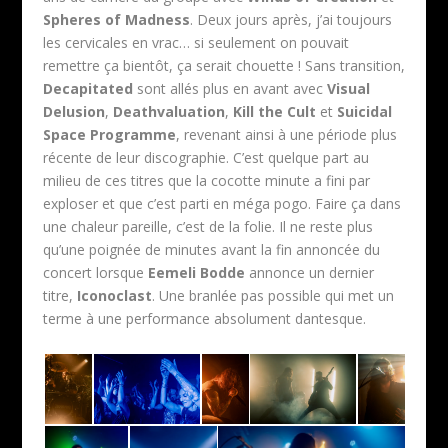
Spheres of Madness
. Deux jours après, j’ai toujours
les cervicales en vrac… si seulement on pouvait
remettre ça bientôt, ça serait chouette ! Sans transition,
Decapitated
sont allés plus en avant avec
Visual
Delusion
,
Deathvaluation
,
Kill the Cult
et
Suicidal
Space Programme
, revenant ainsi à une période plus
récente de leur discographie. C’est quelque part au
milieu de ces titres que la cocotte minute a fini par
exploser et que c’est parti en méga pogo. Faire ça dans
une chaleur pareille, c’est de la folie. Il ne reste plus
qu’une poignée de minutes avant la fin annoncée du
concert lorsque
Eemeli Bodde
annonce un dernier
titre,
Iconoclast
. Une branlée pas possible qui met un
terme à une performance absolument dantesque.