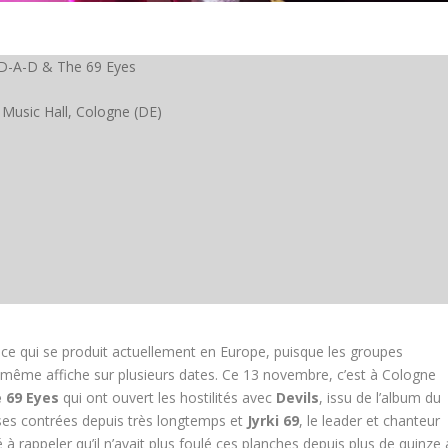
D-A-D & The 69 Eyes
 Music Hall, Cologne (DE)
eu ce qui se produit actuellement en Europe, puisque les groupes
 même affiche sur plusieurs dates. Ce 13 novembre, c’est à Cologne
 69 Eyes
qui ont ouvert les hostilités avec
Devils
, issu de l’album du
 ses contrées depuis très longtemps et
Jyrki 69
, le leader et chanteur
 à rappeler qu’il n’avait plus foulé ces planches depuis plus de quinze