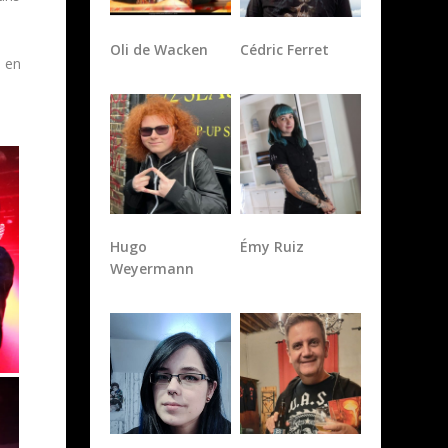
Oli de Wacken
Cédric Ferret
m en
Hugo
Émy Ruiz
Weyermann
Sabrina
Frédéric de