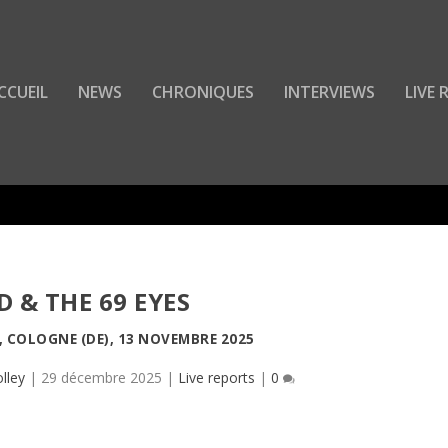
CCUEIL
NEWS
CHRONIQUES
INTERVIEWS
LIVE
D & THE 69 EYES
, COLOGNE (DE), 13 NOVEMBRE 2025
lley
|
29 décembre 2025
|
Live reports
|
0