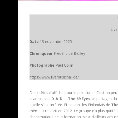
Live
Date
13 novembre 2025
Chroniqueur
Frédéric de Biolley
Photographe
Paul Collin
https://www.livemusichall.de/
Deux têtes d’affiche pour le prix d’une ! C’est un p
scandinaves
D-A-D
et
The 69 Eyes
se partagent la
qu’elle s’est arrêtée. Et ce sont les Finlandais de
The
même titre sorti en 2012. Le groupe n’a plus quitté
charismatique de la formation, s’est d’ailleurs amusé