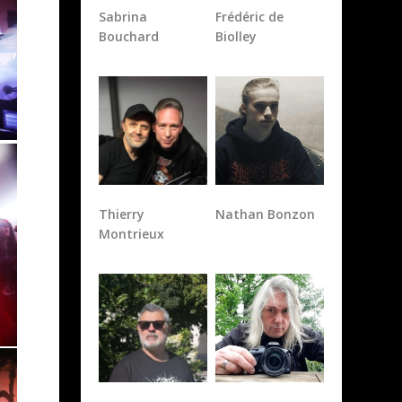
Bouchard
Biolley
Thierry
Nathan Bonzon
Montrieux
Marc A
Paul Collin