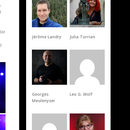
.
t
Jérôme Landry
Julia Turrian
ble
d
Georges
Leo G. Wolf
Meulenyser