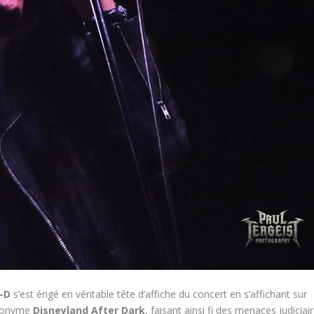
-D
s’est érigé en véritable tête d’affiche du concert en s’affichant sur
udonyme
Disneyland After Dark
, faisant ainsi fi des menaces judiciai