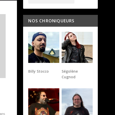
NOS CHRONIQUEURS
Billy Stocco
Ségolène
Cugnod
 ans