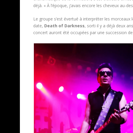
déjà. « À l’époque, j’avais encore les cheveux au-des
Le groupe s’est évertué à interpréter les morceaux 
date,
Death of Darkness
, sorti il y a déjà deux 
concert auront été occupées par une succession de