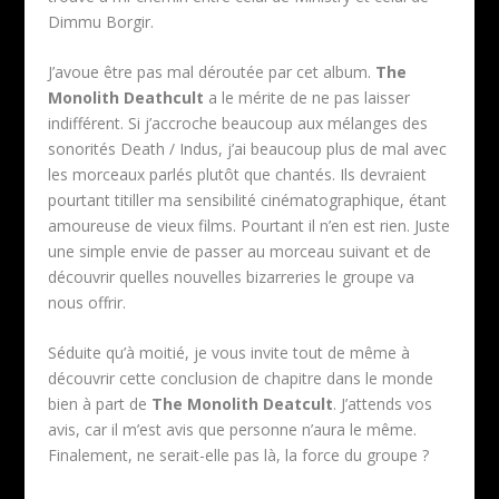
Dimmu Borgir.
J’avoue être pas mal déroutée par cet album.
The
Monolith Deathcult
a le mérite de ne pas laisser
indifférent. Si j’accroche beaucoup aux mélanges des
sonorités Death / Indus, j’ai beaucoup plus de mal avec
les morceaux parlés plutôt que chantés. Ils devraient
pourtant titiller ma sensibilité cinématographique, étant
amoureuse de vieux films. Pourtant il n’en est rien. Juste
une simple envie de passer au morceau suivant et de
découvrir quelles nouvelles bizarreries le groupe va
nous offrir.
Séduite qu’à moitié, je vous invite tout de même à
découvrir cette conclusion de chapitre dans le monde
bien à part de
The Monolith Deatcult
. J’attends vos
avis, car il m’est avis que personne n’aura le même.
Finalement, ne serait-elle pas là, la force du groupe ?