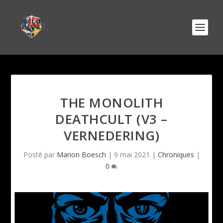
THE MONOLITH
DEATHCULT (V3 –
VERNEDERING)
Posté par
Marion Boesch
|
9 mai 2021
|
Chroniques
|
0