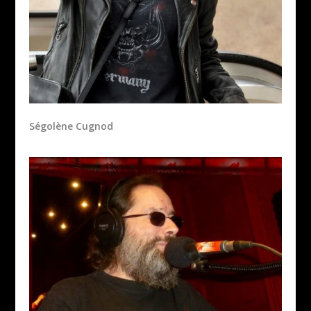
Ségolène Cugnod