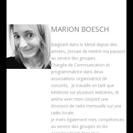
MARION BOESCH
Baignant dans le Metal depuis des
années, j’essaie de mettre ma passion
au service des groupes.
Chargée de Communication et
programmatrice dans deux
associations organisatrice de
concerts, je travaille en tant que
bénévole sur plusieurs webzines, et
anime avec mon conjoint une
émission de radio mensuelle sur une
radio locale.
Je mets également mes compétences
au service des groupes en les