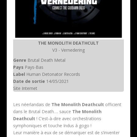
THE MONOLITH DEATHCULT
V3 - Vernedering
Genre
Brutal Death Metal
Pays
Pays-Bas
Label
Human Detonator Records
Date de sortie
14/05/2021
Site Internet
Les néerlandais de
The Monolith Deathcult
officient
dans le Brutal Death…. sauce
The Monolith
Deathcult
! C’est-à-dire avec orchestrations
symphoniques et touche Indus à gogo !
Leur manière à eux de se démarquer est de s’inventer