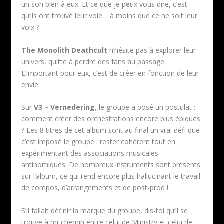
un son bien à eux. Et ce que je peux vous dire, c’est
qu’ils ont trouvé leur voie… à moins que ce ne soit leur
voix ?
The Monolith Deathcult
n’hésite pas à explorer leur
univers, quitte à perdre des fans au passage.
L’important pour eux, c’est de créer en fonction de leur
envie.
Sur
V3 – Vernedering
, le groupe a posé un postulat :
comment créer des orchestrations encore plus épiques
? Les 8 titres de cet album sont au final un vrai défi que
c’est imposé le groupe : rester cohérent tout en
expérimentant des associations musicales
antinomiques. De nombreux instruments sont présents
sur l’album, ce qui rend encore plus hallucinant le travail
de compos, d’arrangements et de post-prod !
S’il fallait définir la marque du groupe, dis-toi qu’il se
trouve à mi-chemin entre celui de Ministry et celui de