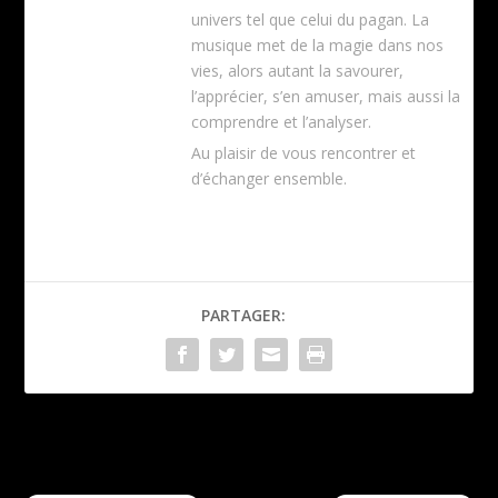
univers tel que celui du pagan. La
musique met de la magie dans nos
vies, alors autant la savourer,
l’apprécier, s’en amuser, mais aussi la
comprendre et l’analyser.
Au plaisir de vous rencontrer et
d’échanger ensemble.
PARTAGER:
Mezzrow
Dream Theater
Embrace the Awakening
Quarantième : Live à Paris