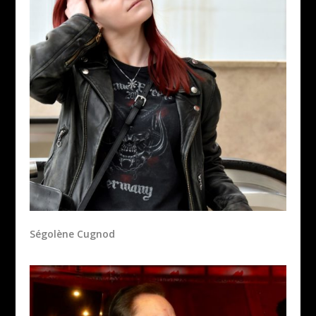
Ségolène Cugnod