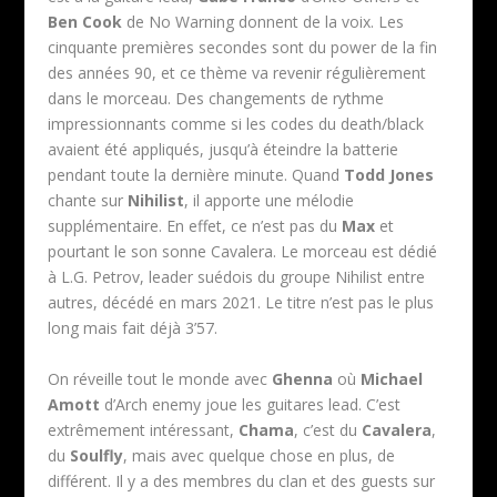
Ben Cook
de No Warning donnent de la voix. Les
cinquante premières secondes sont du power de la fin
des années 90, et ce thème va revenir régulièrement
dans le morceau. Des changements de rythme
impressionnants comme si les codes du death/black
avaient été appliqués, jusqu’à éteindre la batterie
pendant toute la dernière minute. Quand
Todd Jones
chante sur
Nihilist
, il apporte une mélodie
supplémentaire. En effet, ce n’est pas du
Max
et
pourtant le son sonne Cavalera. Le morceau est dédié
à L.G. Petrov, leader suédois du groupe Nihilist entre
autres, décédé en mars 2021. Le titre n’est pas le plus
long mais fait déjà 3’57.
On réveille tout le monde avec
Ghenna
où
Michael
Amott
d’Arch enemy joue les guitares lead. C’est
extrêmement intéressant,
Chama
, c’est du
Cavalera
,
du
Soulfly
, mais avec quelque chose en plus, de
différent. Il y a des membres du clan et des guests sur