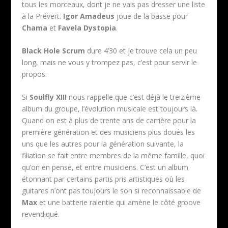
tous les morceaux, dont je ne vais pas dresser une liste
à la Prévert.
Igor Amadeus
joue de la basse pour
Chama
et
Favela Dystopia
.
Black Hole Scrum
dure 4’30 et je trouve cela un peu
long, mais ne vous y trompez pas, c’est pour servir le
propos.
Si
Soulfly XIII
nous rappelle que c’est déjà le treizième
album du groupe, l’évolution musicale est toujours là.
Quand on est à plus de trente ans de carrière pour la
première génération et des musiciens plus doués les
uns que les autres pour la génération suivante, la
filiation se fait entre membres de la même famille, quoi
qu’on en pense, et entre musiciens. C’est un album
étonnant par certains partis pris artistiques où les
guitares n’ont pas toujours le son si reconnaissable de
Max
et une batterie ralentie qui amène le côté groove
revendiqué.