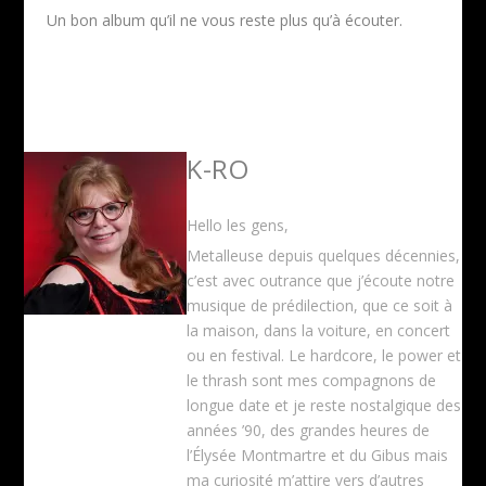
Un bon album qu’il ne vous reste plus qu’à écouter.
K-RO
Hello les gens,
Metalleuse depuis quelques décennies,
c’est avec outrance que j’écoute notre
musique de prédilection, que ce soit à
la maison, dans la voiture, en concert
ou en festival. Le hardcore, le power et
le thrash sont mes compagnons de
longue date et je reste nostalgique des
années ’90, des grandes heures de
l’Élysée Montmartre et du Gibus mais
ma curiosité m’attire vers d’autres