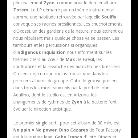
principalement
Zyon
, comme pour le dernier album
Totem
. Le LP démarre par un thème instrumental
comme une habitude retrouvée par laquelle
Soulfly
convoque ses racines brésiliennes. Les chuchotements
d’Oxossi, un des gardiens de la nature, nous attirent ou
nous répulsent mais quelque chose va se passer. Les
tambours et les percussions si organiques
d’
Indigenous Inquisition
nous informent sur les
thèmes chers au cœur de
Max
: le Brésil, les
souffrances et la revanche des autochtones brésiliens.
On sent déjà un son moins frontal que dans les
premiers albums du groupe. Outre le groove présent
dans tous les morceaux unis par la prod de John
Aquilino, dont le studio est en Arizona, les
changements de rythmes de
Zyon
à la batterie font
évoluer la direction artistique.
Le premier single sorti, pour cet album de 38 min, est
No pain = No power
,
Dino Cazares
de Fear Factory
est à la guitare lead,
Gabe Franco
d’Unto Others et