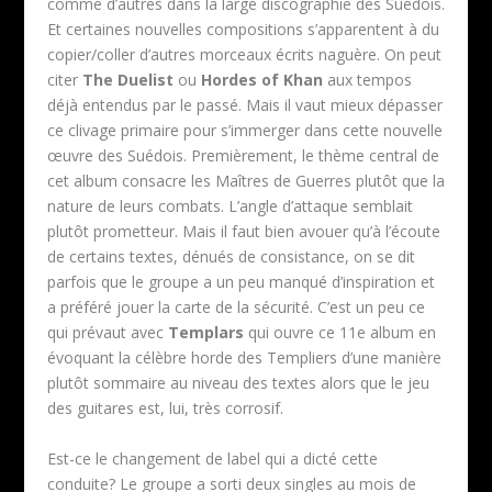
comme d’autres dans la large discographie des Suédois.
Et certaines nouvelles compositions s’apparentent à du
copier/coller d’autres morceaux écrits naguère. On peut
citer
The Duelist
ou
Hordes of Khan
aux tempos
déjà entendus par le passé. Mais il vaut mieux dépasser
ce clivage primaire pour s’immerger dans cette nouvelle
œuvre des Suédois. Premièrement, le thème central de
cet album consacre les Maîtres de Guerres plutôt que la
nature de leurs combats. L’angle d’attaque semblait
plutôt prometteur. Mais il faut bien avouer qu’à l’écoute
de certains textes, dénués de consistance, on se dit
parfois que le groupe a un peu manqué d’inspiration et
a préféré jouer la carte de la sécurité. C’est un peu ce
qui prévaut avec
Templars
qui ouvre ce 11e album en
évoquant la célèbre horde des Templiers d’une manière
plutôt sommaire au niveau des textes alors que le jeu
des guitares est, lui, très corrosif.
Est-ce le changement de label qui a dicté cette
conduite? Le groupe a sorti deux singles au mois de