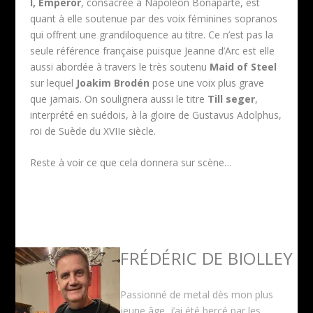
I, Emperor
, consacrée à Napoléon Bonaparte, est
quant à elle soutenue par des voix féminines sopranos
qui offrent une grandiloquence au titre. Ce n’est pas la
seule référence française puisque Jeanne d’Arc est elle
aussi abordée à travers le très soutenu
Maid of Steel
sur lequel
Joakim Brodén
pose une voix plus grave
que jamais. On soulignera aussi le titre
Till seger
,
interprété en suédois, à la gloire de Gustavus Adolphus,
roi de Suède du XVIIe siècle.
Reste à voir ce que cela donnera sur scène…
FRÉDÉRIC DE BIOLLEY
Passionné de metal dès mon plus
jeune âge, j’ai été bercé par les