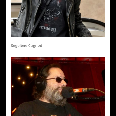
Ségolène Cugnod