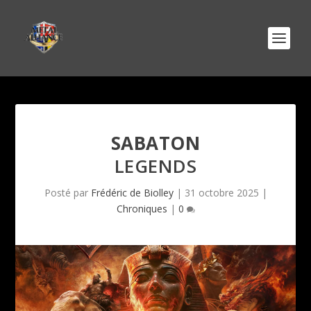
SABATON
LEGENDS
Posté par
Frédéric de Biolley
|
31 octobre 2025
|
Chroniques
|
0