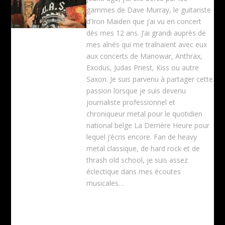
gammes de Dave Murray, le guitariste
d’Iron Maiden que j’ai vu en concert
dès mes 12 ans. J’ai grandi auprès de
mes aînés qui me traînaient avec eux
aux concerts de Manowar, Anthrax,
Exodus, Judas Priest, Kiss ou autre
Saxon. Je suis parvenu à partager cette
passion lorsque je suis devenu
journaliste professionnel et
chroniqueur metal pour le quotidien
national belge La Derrière Heure pour
lequel j’écris encore. Fan de heavy
metal classique, de hard rock et de
thrash old school, je suis assez
éclectique dans mes écoutes
musicales…