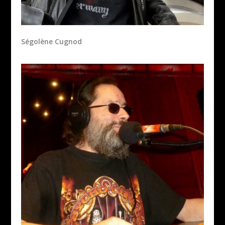
Ségolène Cugnod