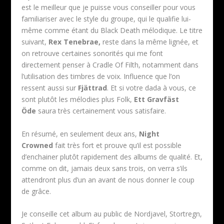
est le meilleur que je puisse vous conseiller pour vous
familiariser avec le style du groupe, qui le qualifie lui-
même comme étant du Black Death mélodique. Le titre
suivant,
Rex Tenebrae,
reste dans la même lignée, et
on retrouve certaines sonorités qui me font
directement penser à Cradle Of Filth, notamment dans
l’utilisation des timbres de voix. Influence que l’on
ressent aussi sur
Fjättrad
. Et si votre dada à vous, ce
sont plutôt les mélodies plus Folk,
Ett Gravfäst
Öde
saura très certainement vous satisfaire.
En résumé, en seulement deux ans,
Night
Crowned
fait très fort et prouve qu’il est possible
d’enchainer plutôt rapidement des albums de qualité. Et,
comme on dit, jamais deux sans trois, on verra s’ils
attendront plus d’un an avant de nous donner le coup
de grâce.
Je conseille cet album au public de Nordjavel, Stortregn,