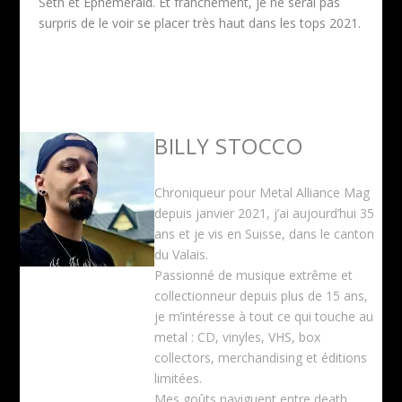
Seth et Ephemerald. Et franchement, je ne serai pas
surpris de le voir se placer très haut dans les tops 2021.
BILLY STOCCO
Chroniqueur pour Metal Alliance Mag
depuis janvier 2021, j’ai aujourd’hui 35
ans et je vis en Suisse, dans le canton
du Valais.
Passionné de musique extrême et
collectionneur depuis plus de 15 ans,
je m’intéresse à tout ce qui touche au
metal : CD, vinyles, VHS, box
collectors, merchandising et éditions
limitées.
Mes goûts naviguent entre death