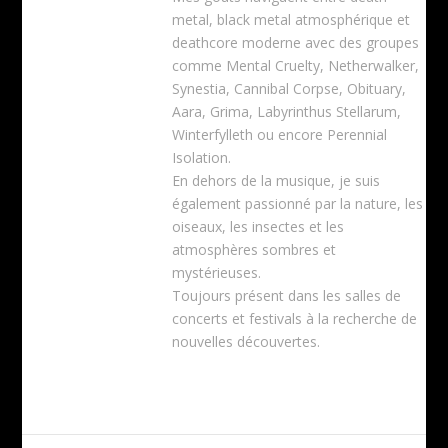
metal, black metal atmosphérique et
deathcore moderne avec des groupes
comme Mental Cruelty, Netherwalker,
Synestia, Cannibal Corpse, Obituary,
Aara, Grima, Labyrinthus Stellarum,
Winterfylleth ou encore Perennial
Isolation.
En dehors de la musique, je suis
également passionné par la nature, les
oiseaux, les insectes et les
atmosphères sombres et
mystérieuses.
Toujours présent dans les salles de
concerts et festivals à la recherche de
nouvelles découvertes.