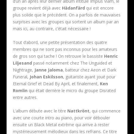
d’un an après leur dernier album intitulé Impius Viam, le
groupe revient déjà avec
Hädanfärd
qui est encore
plus solide que le précédent. On a parfois de mauvaises
surprises avec les groupes qui sortent un album par an
mais ici, au contraire, c’était nécessaire !
Tout d’abord, une petite présentation des quatre
membres qui ne sont pas inconnus pour les amateurs
de gros son qui tache ! On retrouve le bassiste
Henric
Liljesand
passé notamment chez The Unguided et
Nightrage,
Janne Jaloma
, batteur chez Aeon et Dark
Funeral,
Johan Eskilsson
, guitariste ayant joué pour
Eternal Grief et Dead By April, et finalement,
Ken
Romlin
qui était derrière le micro du groupe Disrated
entre autres.
L’album débute avec le titre
Nattkrönt
, qui commence
avec une courte intro au piano, pour voir débouler
ensuite un Black Metal extrême qui arrive à rester
mystérieusement mélodieux dans les refrains. Ce titre