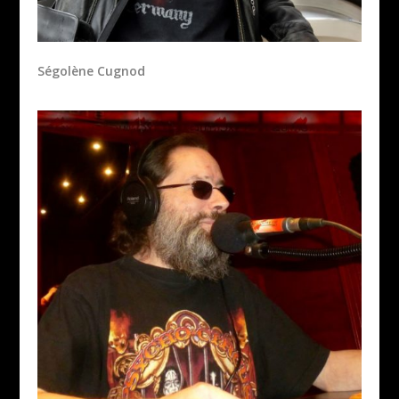
Ségolène Cugnod