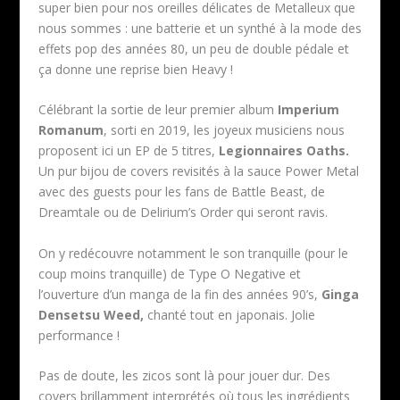
super bien pour nos oreilles délicates de Metalleux que
nous sommes : une batterie et un synthé à la mode des
effets pop des années 80, un peu de double pédale et
ça donne une reprise bien Heavy !
Célébrant la sortie de leur premier album
Imperium
Romanum
, sorti en 2019, les joyeux musiciens nous
proposent ici un EP de 5 titres,
Legionnaires Oaths.
Un pur bijou de covers revisités à la sauce Power Metal
avec des guests pour les fans de Battle Beast, de
Dreamtale ou de Delirium’s Order qui seront ravis.
On y redécouvre notamment le son tranquille (pour le
coup moins tranquille) de Type O Negative et
l’ouverture d’un manga de la fin des années 90’s,
Ginga
Densetsu Weed,
chanté tout en japonais. Jolie
performance !
Pas de doute, les zicos sont là pour jouer dur. Des
covers brillamment interprétés où tous les ingrédients