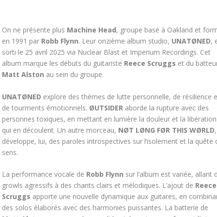
On ne présente plus
Machine Head
, groupe basé à Oakland et for
en 1991 par
Robb Flynn
. Leur onzième album studio,
UNATØNED
, 
sorti le 25 avril 2025 via Nuclear Blast et Imperium Recordings. Cet
album marque les débuts du guitariste
Reece Scruggs
et du batteu
Matt Alston
au sein du groupe.
UNATØNED
explore des thèmes de lutte personnelle, de résilience e
de tourments émotionnels.
ØUTSIDER
aborde la rupture avec des
personnes toxiques, en mettant en lumière la douleur et la libération
qui en découlent. Un autre morceau,
NØT LØNG FØR THIS WØRLD
,
développe, lui, des paroles introspectives sur l’isolement et la quête 
sens.
La performance vocale de
Robb Flynn
sur l’album est variée, allant 
growls agressifs à des chants clairs et mélodiques. L’ajout de
Reece
Scruggs
apporte une nouvelle dynamique aux guitares, en combina
des solos élaborés avec des harmonies puissantes. La batterie de