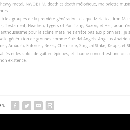
l, heavy metal, NWOBHM, death et death mélodique, ma palette musi
nres.
à les groupes de la première génération tels que Metallica, Iron Mai
us, Testament, Heathen, Tygers of Pan Tang, Saxon, et Hell, pour n
nthousiasme pour la scène metal ne s’arrête pas aux pionniers ; je s
velle génération de groupes comme Suicidal Angels, Angelus Apatrida
ner, Ambush, Enforcer, Rezet, Chemicide, Surgical Strike, Keops, et S
diablés et les solos de guitare épiques, et chaque concert est une occ
mon existence.
ER: