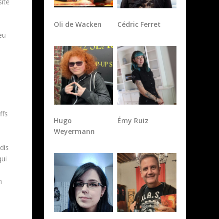
sité
Oli de Wacken
Cédric Ferret
eu
ffs
Hugo
Émy Ruiz
Weyermann
ndis
qui
n