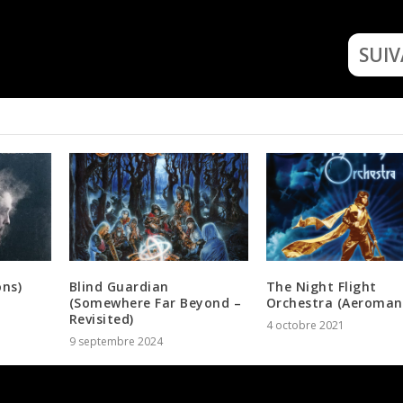
Sava
Army of
SUI
ns)
Blind Guardian
The Night Flight
(Somewhere Far Beyond –
Orchestra (Aeromanti
Revisited)
4 octobre 2021
9 septembre 2024