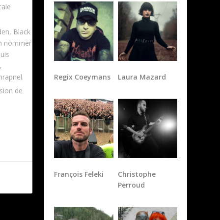
cale
den, Black
’en nommer
uis
,
Regix Coeymans
Laura Mazard
hrapnel.
asion de
François Feleki
Christophe
Perroud