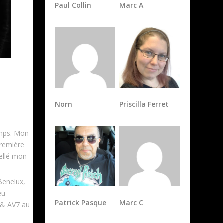
Paul Collin
Marc A
Norn
Priscilla Ferret
temps. Mon
première
cellé mon
Benelux,
eu
Patrick Pasque
Marc C
a & AV7 au