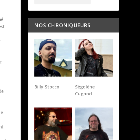
mé
NOS CHRONIQUEURS
est
r
t
Billy Stocco
Ségolène
de
Cugnod
de
nt