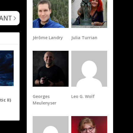
ge Lands
 the Trees
VANT
Jérôme Landry
Julia Turrian
Georges
Leo G. Wolf
c II)
Meulenyser