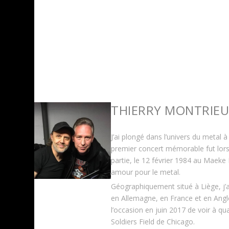
THIERRY MONTRIE
J’ai plongé dans l’univers du metal 
premier concert mémorable fut lors
partie, le 12 février 1984 au Maeke
amour pour le metal.
Géographiquement situé à Liège, j’
en Allemagne, en France et en Anglet
l’occasion en juin 2017 de voir à qu
Soldiers Field de Chicago.