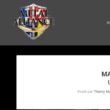
A
MA
Posté par
Thierry M