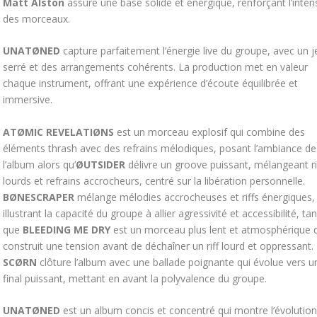
Matt Alston
assure une base solide et énergique, renforçant l’inten
des morceaux.
UNATØNED
capture parfaitement l’énergie live du groupe, avec un j
serré et des arrangements cohérents. La production met en valeur
chaque instrument, offrant une expérience d’écoute équilibrée et
immersive.
ATØMIC REVELATIØNS
est un morceau explosif qui combine des
éléments thrash avec des refrains mélodiques, posant l’ambiance de
l’album alors qu’
ØUTSIDER
délivre un groove puissant, mélangeant ri
lourds et refrains accrocheurs, centré sur la libération personnelle.
BØNESCRAPER
mélange mélodies accrocheuses et riffs énergiques,
illustrant la capacité du groupe à allier agressivité et accessibilité, ta
que
BLEEDING ME DRY
est un morceau plus lent et atmosphérique 
construit une tension avant de déchaîner un riff lourd et oppressant.
SCØRN
clôture l’album avec une ballade poignante qui évolue vers u
final puissant, mettant en avant la polyvalence du groupe.
UNATØNED
est un album concis et concentré qui montre l’évolution