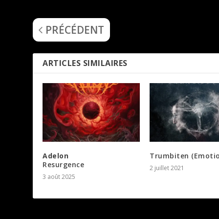
Fractal Universe
The Great Filters
PRÉCÉDENT
ARTICLES SIMILAIRES
Adelon
Trumbiten (Emotio
Resurgence
2 juillet 2021
3 août 2025