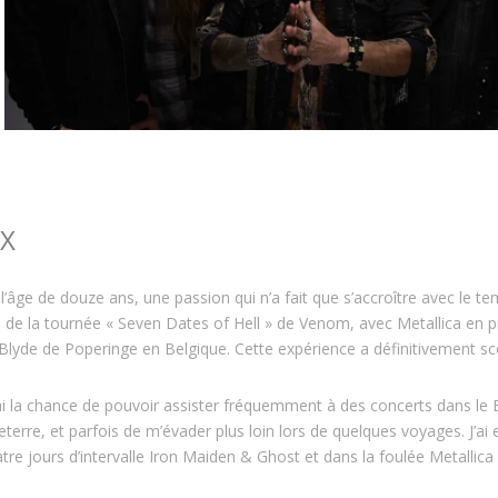
UX
à l’âge de douze ans, une passion qui n’a fait que s’accroître avec le 
 de la tournée « Seven Dates of Hell » de Venom, avec Metallica en 
 Blyde de Poperinge en Belgique. Cette expérience a définitivement s
ai la chance de pouvoir assister fréquemment à des concerts dans le 
erre, et parfois de m’évader plus loin lors de quelques voyages. J’ai 
atre jours d’intervalle Iron Maiden & Ghost et dans la foulée Metallic