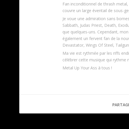
Fan inconditionnel de thrash meta
couvre un large éventail de sous-ge
Je voue une admiration sans bornes 
Sabbath, Judas Priest, Death, Exod
que quelques-uns. Cependant, mon e
également un fervent fan de la nou
Devastator, Wings Of Steel, Tailgun
Ma vie est rythmée par les riffs en
célébrer cette musique qui rythme 
Metal Up Your Ass à tous !
PARTAG