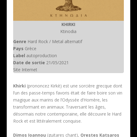
KHIRKI
Ktinodia
Genre
Hard Rock / Metal alternatif
Pays
Grèce
Label
autoproduction
Date de sortie
21/05/2021
Site Internet
Khirki
(prononcez Kirkè) est une sorcière grecque dont
l’un des passe-temps favoris était de faire boire son vin
magique aux marins de l’Odyssée d’Homère, les
transformant en animaux. Traversant les âges,
désormais notre contemporaine, elle découvre le Hard
Rock et est littéralement conquise.
Dimos Ioannou
(guitares chant),
Orestes Katsaros