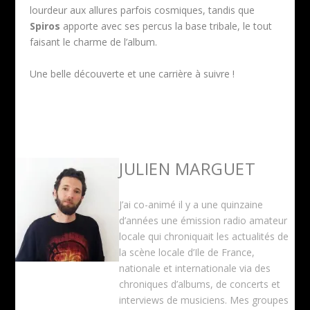
lourdeur aux allures parfois cosmiques, tandis que
Spiros
apporte avec ses percus la base tribale, le tout
faisant le charme de l’album.
Une belle découverte et une carrière à suivre !
JULIEN MARGUET
J’ai co-animé il y a une quinzaine
d’années une émission radio amateur
locale qui chroniquait les actualités de
la scène locale d’Ile de France,
nationale et internationale via des
chroniques d’albums, de concerts et
interviews de musiciens. Mes groupes