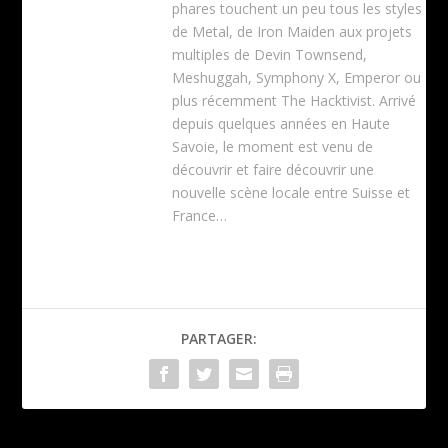
phares touchent un peu tous les styles
de Metal, de Iron Maiden aux projets
multiples de Devin Townsend,
Meshuggah, Symphony X, Emperor ou
plus récemment The Hacktivist. Arrivé
depuis quelques années en Haute
Savoie, le moment est venu de
découvrir et faire découvrir une
nouvelle scène locale entre Suisse et
France…
PARTAGER: