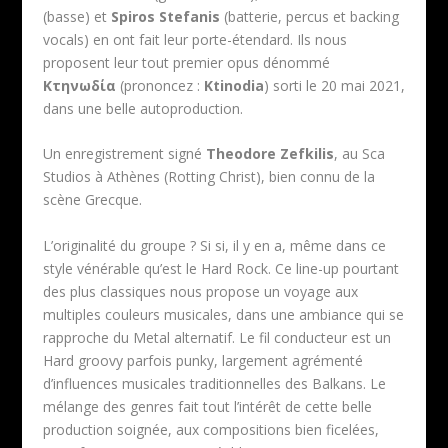
(basse) et
Spiros Stefanis
(batterie, percus et backing
vocals) en ont fait leur porte-étendard. Ils nous
proposent leur tout premier opus dénommé
Κτηνωδία
(prononcez :
Ktinodia
) sorti le 20 mai 2021,
dans une belle autoproduction.
Un enregistrement signé
Theodore Zefkilis
, au Sca
Studios à Athènes (Rotting Christ), bien connu de la
scène Grecque.
L’originalité du groupe ? Si si, il y en a, même dans ce
style vénérable qu’est le Hard Rock. Ce line-up pourtant
des plus classiques nous propose un voyage aux
multiples couleurs musicales, dans une ambiance qui se
rapproche du Metal alternatif. Le fil conducteur est un
Hard groovy parfois punky, largement agrémenté
d’influences musicales traditionnelles des Balkans. Le
mélange des genres fait tout l’intérêt de cette belle
production soignée, aux compositions bien ficelées,