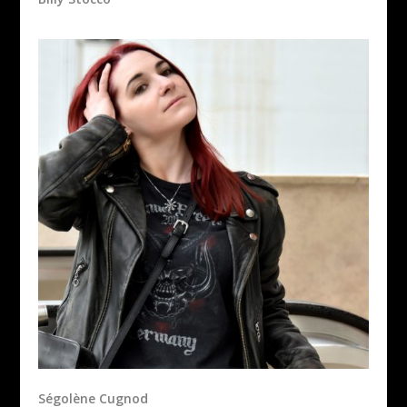
Ségolène Cugnod