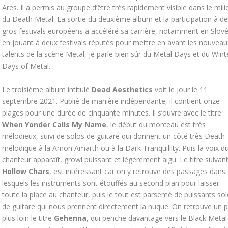
Ares. Il a permis au groupe d’être très rapidement visible dans le mili
du Death Metal. La sortie du deuxième album et la participation à de
gros festivals européens a accéléré sa carrière, notamment en Slov
en jouant à deux festivals réputés pour mettre en avant les nouveau
talents de la scène Metal, je parle bien sûr du Metal Days et du Wint
Days of Metal.
Le troisième album intitulé
Dead Aesthetics
voit le jour le 11
septembre 2021. Publié de manière indépendante, il contient onze
plages pour une durée de cinquante minutes. Il s’ouvre avec le titre
When Yonder Calls My Name
, le début du morceau est très
mélodieux, suivi de solos de guitare qui donnent un côté très Death
mélodique à la Amon Amarth ou à la Dark Tranquillity. Puis la voix d
chanteur apparaît, growl puissant et légèrement aigu. Le titre suivant
Hollow Chars
, est intéressant car on y retrouve des passages dans
lesquels les instruments sont étouffés au second plan pour laisser
toute la place au chanteur, puis le tout est parsemé de puissants so
de guitare qui nous prennent directement la nuque. On retrouve un 
plus loin le titre
Gehenna
, qui penche davantage vers le Black Metal