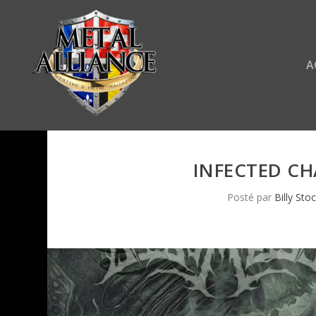
A
INFECTED CH
Posté par
Billy Sto