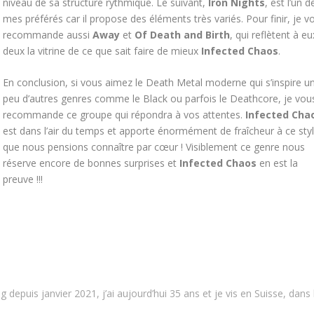
niveau de sa structure rythmique. Le suivant,
Iron Nights
, est l’un d
mes préférés car il propose des éléments très variés. Pour finir, je v
recommande aussi
Away
et
Of Death and Birth
, qui reflètent à eu
deux la vitrine de ce que sait faire de mieux
Infected Chaos
.
En conclusion, si vous aimez le Death Metal moderne qui s’inspire u
peu d’autres genres comme le Black ou parfois le Deathcore, je vou
recommande ce groupe qui répondra à vos attentes.
Infected Cha
est dans l’air du temps et apporte énormément de fraîcheur à ce sty
que nous pensions connaître par cœur ! Visiblement ce genre nous
réserve encore de bonnes surprises et
Infected Chaos
en est la
preuve !!!
depuis janvier 2021, j’ai aujourd’hui 35 ans et je vis en Suisse, dans