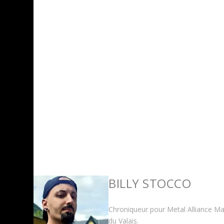
BILLY STOCCO
Chroniqueur pour Metal Alliance Mag 
du Valais.