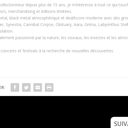
lectionneur depuis plus de 15 ans, je m’intéresse à tout ce qui touc
tors, merchandising et éditions limitées.
etal, black metal atmosphérique et deathcore moderne avec des gr
, Synestia, Cannibal Corpse, Obituary, Aara, Grima, Labyrinthus Stel
olation.
alement passionné par la nature, les oiseaux, les insectes et les atm
 concerts et festivals à la recherche de nouvelles découvertes.
ER:
Interview Tony Kakko (Sonat
SUI