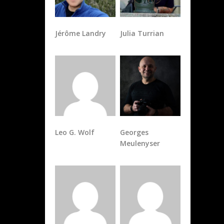
Jérôme Landry
Julia Turrian
Leo G. Wolf
Georges
Meulenyser