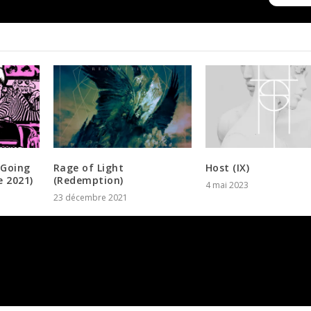
(Going
Rage of Light
Host (IX)
 2021)
(Redemption)
4 mai 2023
23 décembre 2021
atoires sont indiqués avec
*