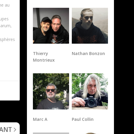
he au
oupes
larum,
osphères
Thierry
Nathan Bonzon
Montrieux
Marc A
Paul Collin
a Arctica)
VANT