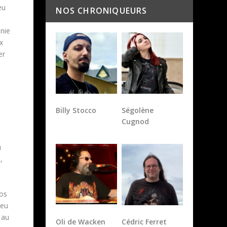
eu
NOS CHRONIQUEURS
énie
x
er
Billy Stocco
Ségolène
Cugnod
u
,
los
peu
 au
Oli de Wacken
Cédric Ferret