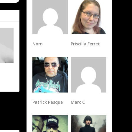
Norn
Priscilla Ferret
Patrick Pasque
Marc C