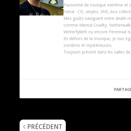
Passionné de musique extrême et col
metal : CD, vinyles, VHS, box collec
Mes goûts naviguent entre death m
comme Mental Cruelty, Netherwalker
Winterfylleth ou encore Perennial Is
En dehors de la musique, je suis ég
sombres et mystérieuses.
Toujours présent dans les salles de
PARTAG
Power Paladin (With the Magic of Wyndfire Steel)
PRÉCÉDENT