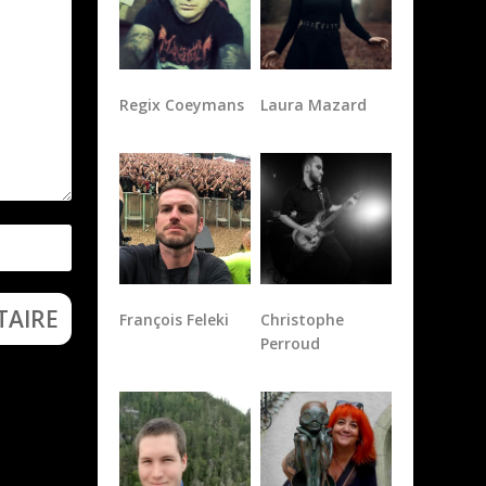
Regix Coeymans
Laura Mazard
François Feleki
Christophe
Perroud