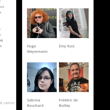
e
ous
x
n
s
os
le
Hugo
Émy Ruiz
Weyermann
Sabrina
Frédéric de
 le canton
Bouchard
Biolley