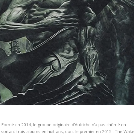
Formé en 2014, le groupe originaire d’Autriche n’a pas chômé en
sortant trois albums en huit ans, dont le premier en 2015 : The Wak