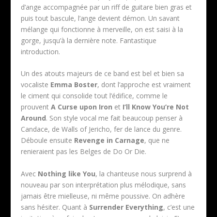
d’ange accompagnée par un riff de guitare bien gras et
puis tout bascule, l’ange devient démon. Un savant
mélange qui fonctionne à merveille, on est saisi à la
gorge, jusqu’à la dernière note. Fantastique
introduction.
Un des atouts majeurs de ce band est bel et bien sa
vocaliste
Emma Boster
, dont l’approche est vraiment
le ciment qui consolide tout l’édifice, comme le
prouvent
A Curse upon Iron
et
I’ll Know You’re Not
Around
. Son style vocal me fait beaucoup penser à
Candace, de Walls of Jericho, fer de lance du genre.
Déboule ensuite
Revenge in Carnage
, que ne
renieraient pas les Belges de Do Or Die.
Avec
Nothing like You
, la chanteuse nous surprend à
nouveau par son interprétation plus mélodique, sans
jamais être mielleuse, ni même poussive. On adhère
sans hésiter. Quant à
Surrender Everything
, c’est une