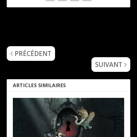
Blast from the Past
Wytch Hazel
Festival
Interview Colin Hendra
Interview Kenny Geerts,
(chant & guitare), Alex
organisateur
Haslam (guitare), Andy
Shackleton (basse) et
PRÉCÉDENT
Aaron Hay (batterie)
SUIVANT
ARTICLES SIMILAIRES