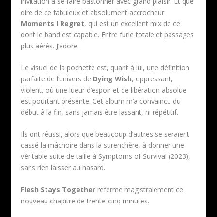
invitation à se faire bastonner avec grand plaisir. Et que
dire de ce fabuleux et absolument accrocheur
Moments I Regret
, qui est un excellent mix de ce
dont le band est capable. Entre furie totale et passages
plus aérés. J’adore.
Le visuel de la pochette est, quant à lui, une définition
parfaite de l’univers de
Dying Wish
, oppressant,
violent, où une lueur d’espoir et de libération absolue
est pourtant présente. Cet album m’a convaincu du
début à la fin, sans jamais être lassant, ni répétitif.
Ils ont réussi, alors que beaucoup d’autres se seraient
cassé la mâchoire dans la surenchère, à donner une
véritable suite de taille à Symptoms of Survival (2023),
sans rien laisser au hasard.
Flesh Stays Together
referme magistralement ce
nouveau chapitre de trente-cinq minutes.