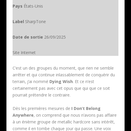
Pays
États-Unis
Label
SharpTone
Date de sortie
26/09/2025
Site Internet
C’est un des groupes du moment, que rien ne semble
arrêter et qui continue inlassablement de conquérir du
terrain, j’ai nommé
Dying Wish
. Et ce n’est
certainement pas avec cet opus que qui que ce soit
pourrait prétendre le contraire.
Dès les premières mesures de
I Don’t Belong
Anywhere
, on comprend que nous n’avons pas affaire
à un énième groupe de metallic hardcore sans intérêt,
comme il en tombe chaque jour qui passe. Une voix