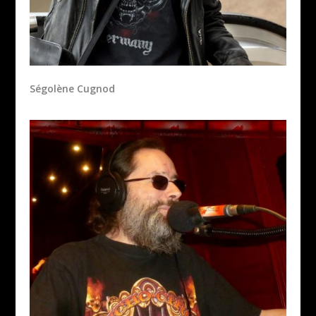
Ségolène Cugnod