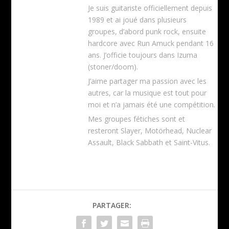
Je suis guitariste officiellement depuis
1989 et ai joué dans plusieurs
groupes, d’abord punk rock, ensuite
hardcore avec Run Amuck pendant 16
ans. J’officie toujours dans Izuma
(stoner/doom).
J’aime partager ma passion avec les
autres, car la musique est tout pour
moi et n’a jamais été une compétition.
Mes groupes fétiches sont et
resteront Slayer, Motörhead, Nuclear
Assault, Black Sabbath et Saint-Vitus.
PARTAGER: