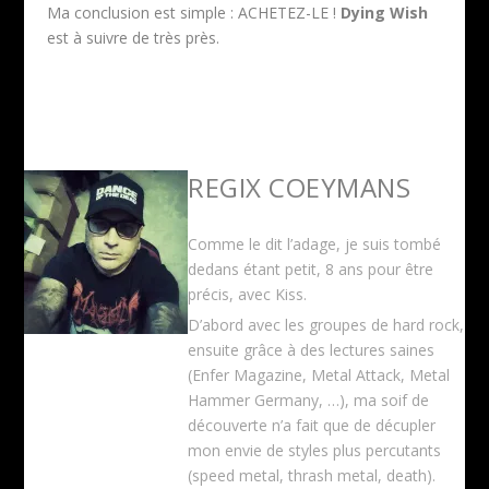
Ma conclusion est simple : ACHETEZ-LE !
Dying Wish
est à suivre de très près.
REGIX COEYMANS
Comme le dit l’adage, je suis tombé
dedans étant petit, 8 ans pour être
précis, avec Kiss.
D’abord avec les groupes de hard rock,
ensuite grâce à des lectures saines
(Enfer Magazine, Metal Attack, Metal
Hammer Germany, …), ma soif de
découverte n’a fait que de décupler
mon envie de styles plus percutants
(speed metal, thrash metal, death).