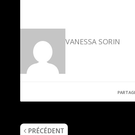
VANESSA SORIN
PARTAG
Triglöth (Triglöth) – EP
PRÉCÉDENT