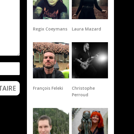
Regix Coeymans
Laura Mazard
François Feleki
Christophe
Perroud