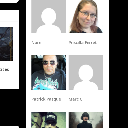
Norn
Priscilla Ferret
Rites
Patrick Pasque
Marc C