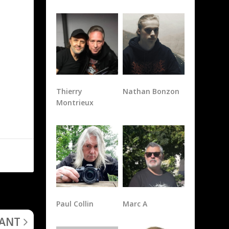
Thierry
Nathan Bonzon
Montrieux
Paul Collin
Marc A
 the Ghost)
VANT