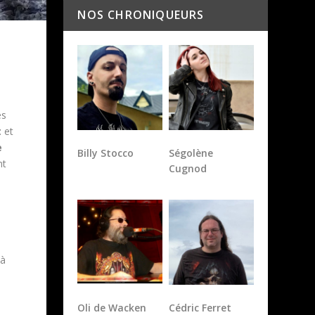
es
t
et
Billy Stocco
Ségolène
Cugnod
e
nt
 à
Oli de Wacken
Cédric Ferret