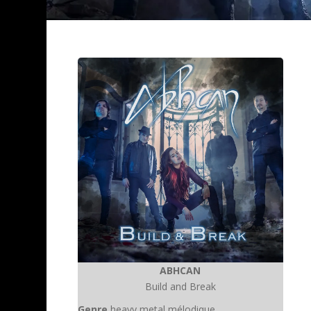
ABHCAN
Build and Break
Genre
heavy metal mélodique