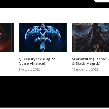
Queensrÿche (Digital
Stormruler (Sacred 
Noise Alliance)
& Black Magick)
8 octobre 2022
12 novembre 2022
atoires sont indiqués avec
*