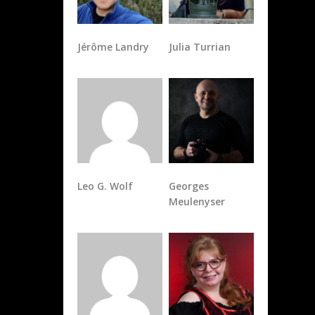
Jérôme Landry
Julia Turrian
Leo G. Wolf
Georges
Meulenyser