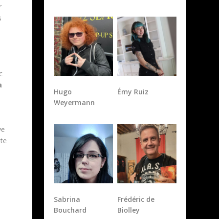
r
s
c
Hugo
Émy Ruiz
a
Weyermann
ve
ote
Sabrina
Frédéric de
Bouchard
Biolley