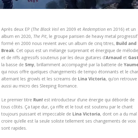
Après deux EP (
The Black Veil
en 2009 et
Redemption
en 2016) et un
album en 2020,
The Pit
, le groupe parisien de heavy metal progressif
formé en 2000 nous revient avec un album de cinq titres,
Build and
Break
. Cet opus est un mélange surprenant et énergique de mélodi
et de riffs agressifs soutenus par les deux guitares d’
Arnaud
et
Gas
la basse de
Smy
, brillamment accompagné par la batterie de
Yaum
qui nous offre quelques changements de tempo étonnants et le cha
alternant les growls et les screams de
Lina Victoria
, qu’on retrouve
aussi au micro des Sleeping Romance.
Le premier titre
Run!
est introducteur d’une énergie qui déborde de
tous côtés. Ça tape dur, ça riffe et le tout est soutenu par le chant
toujours puissant et impeccable de
Lina Victoria
, dont on a du mal
croire qu’elle est la seule soliste tellement ses changements de voix
sont rapides.