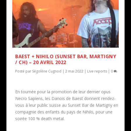
BAEST + NIHILO (SUNSET BAR, MARTIGNY
/ CH) – 20 AVRIL 2022
Posté par
Ségolène Cugnod
|
2 mai 2022
|
Live reports
|
0
En tournée pour la promotion de leur dernier opus
Necro Sapiens, les Danois de Baest donnent rendez-
vous à leur public suisse au Sunset Bar de Martigny en
compagnie des enfants du pays de Nihilo, pour une
soirée 100 % death metal.