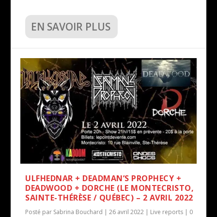
EN SAVOIR PLUS
ULFHEDNAR + DEADMAN’S PROPHECY +
DEADWOOD + DORCHE (LE MONTECRISTO,
SAINTE-THÉRÈSE / QUÉBEC) – 2 AVRIL 2022
Posté par
Sabrina Bouchard
|
26 avril 2022
|
Live reports
|
0