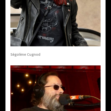
Ségolène Cugnod