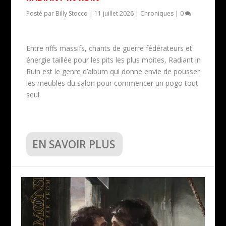
Posté par
Billy Stocco
|
11 juillet 2026
|
Chroniques
|
0
Entre riffs massifs, chants de guerre fédérateurs et
énergie taillée pour les pits les plus moites, Radiant in
Ruin est le genre d’album qui donne envie de pousser
les meubles du salon pour commencer un pogo tout
seul.
EN SAVOIR PLUS