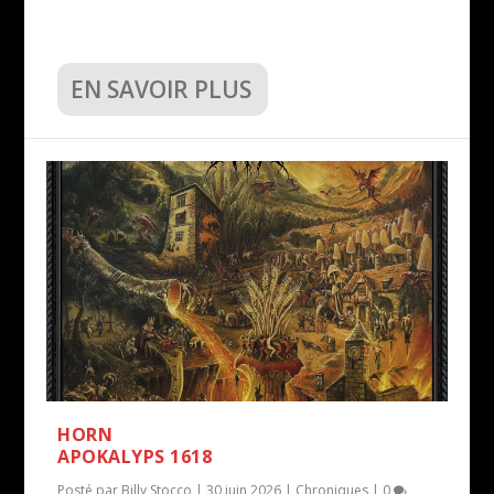
EN SAVOIR PLUS
HORN
APOKALYPS 1618
Posté par
Billy Stocco
|
30 juin 2026
|
Chroniques
|
0