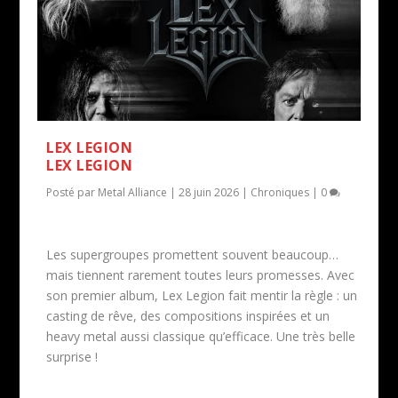
LEX LEGION
LEX LEGION
Posté par
Metal Alliance
|
28 juin 2026
|
Chroniques
|
0
Les supergroupes promettent souvent beaucoup…
mais tiennent rarement toutes leurs promesses. Avec
son premier album, Lex Legion fait mentir la règle : un
casting de rêve, des compositions inspirées et un
heavy metal aussi classique qu’efficace. Une très belle
surprise !