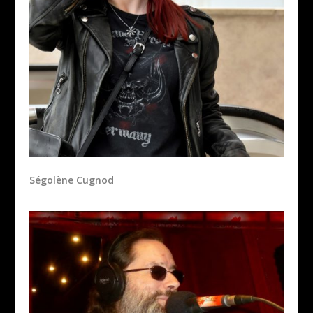
Ségolène Cugnod