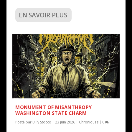
EN SAVOIR PLUS
MONUMENT OF MISANTHROPY
WASHINGTON STATE CHARM
Posté par
Billy Stocco
|
23 juin 2026
|
Chroniques
|
0