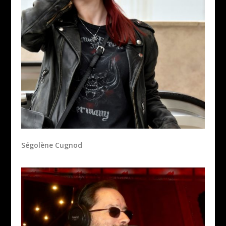
Ségolène Cugnod