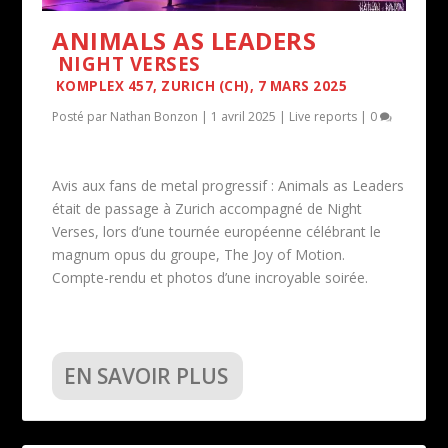
ANIMALS AS LEADERS
NIGHT VERSES
KOMPLEX 457, ZURICH (CH), 7 MARS 2025
Posté par
Nathan Bonzon
|
1 avril 2025
|
Live reports
|
0
Avis aux fans de metal progressif : Animals as Leaders
était de passage à Zurich accompagné de Night
Verses, lors d’une tournée européenne célébrant le
magnum opus du groupe, The Joy of Motion.
Compte-rendu et photos d’une incroyable soirée.
EN SAVOIR PLUS