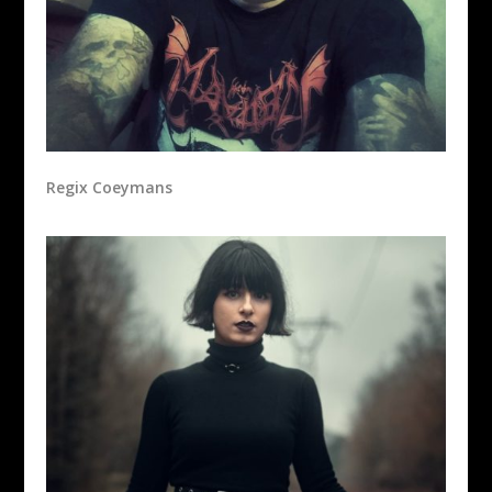
Regix Coeymans