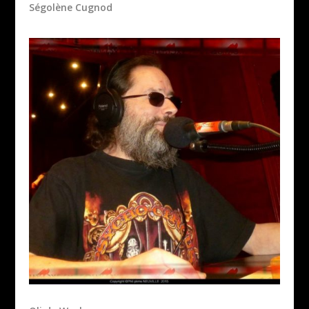
Ségolène Cugnod