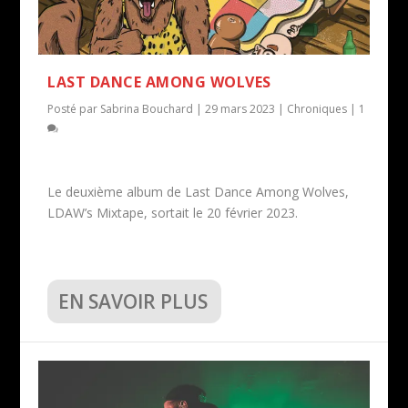
LAST DANCE AMONG WOLVES
Posté par
Sabrina Bouchard
|
29 mars 2023
|
Chroniques
|
1
Le deuxième album de Last Dance Among Wolves,
LDAW’s Mixtape, sortait le 20 février 2023.
EN SAVOIR PLUS