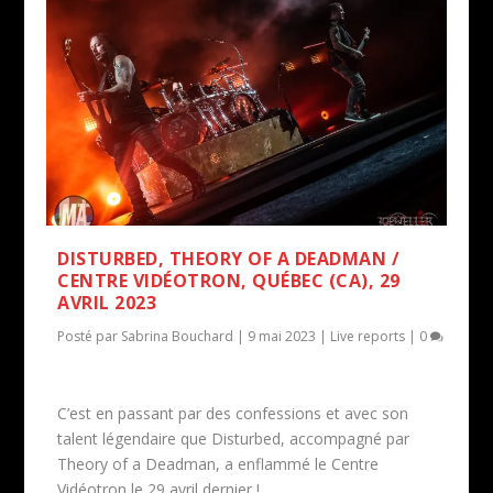
DISTURBED, THEORY OF A DEADMAN /
CENTRE VIDÉOTRON, QUÉBEC (CA), 29
AVRIL 2023
Posté par
Sabrina Bouchard
|
9 mai 2023
|
Live reports
|
0
C’est en passant par des confessions et avec son
talent légendaire que Disturbed, accompagné par
Theory of a Deadman, a enflammé le Centre
Vidéotron le 29 avril dernier !