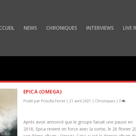
CCUEIL
NEWS
CHRONIQUES
INTERVIEWS
LIVE
A FERRET
EPICA (OMEGA)
Posté par
Priscilla Ferret
|
21 avril 2021
|
Chroniques
|
0
Après avoir annoncé que le groupe faisait une pause en
2018, Epica revient en force avec la sortie, le 26 février 2
son 8ème album : Omega. Celui-ci est le dernier album de