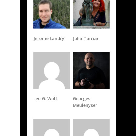
Jérôme Landry
Julia Turrian
Leo G. Wolf
Georges
Meulenyser