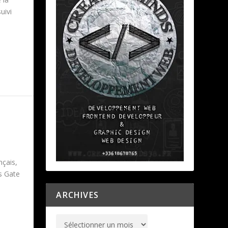
uivi
nçais,
’s Gate
ARCHIVES