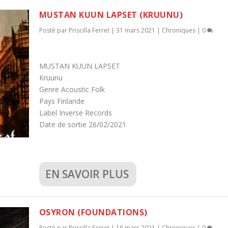
MUSTAN KUUN LAPSET (KRUUNU)
Posté par
Priscilla Ferret
|
31 mars 2021
|
Chroniques
|
0
MUSTAN KUUN LAPSET
Kruunu
Genre Acoustic Folk
Pays Finlande
Label Inverse Records
Date de sortie 26/02/2021
EN SAVOIR PLUS
OSYRON (FOUNDATIONS)
Posté par
Priscilla Ferret
|
16 mars 2021
|
Chroniques
|
0