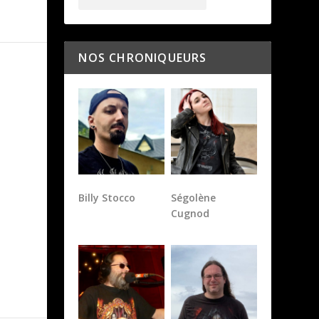
NOS CHRONIQUEURS
Billy Stocco
Ségolène
Cugnod