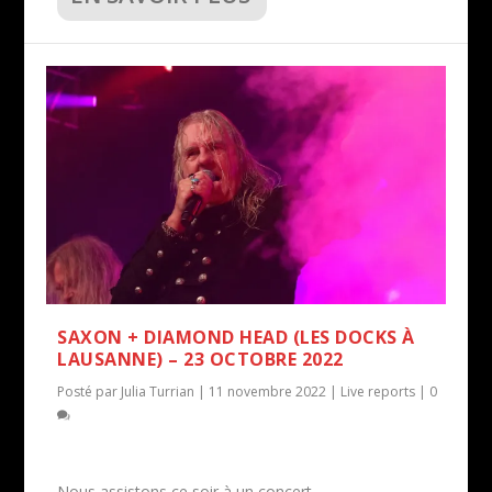
SAXON + DIAMOND HEAD (LES DOCKS À
LAUSANNE) – 23 OCTOBRE 2022
Posté par
Julia Turrian
|
11 novembre 2022
|
Live reports
|
0
Nous assistons ce soir à un concert