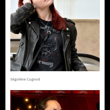
Ségolène Cugnod