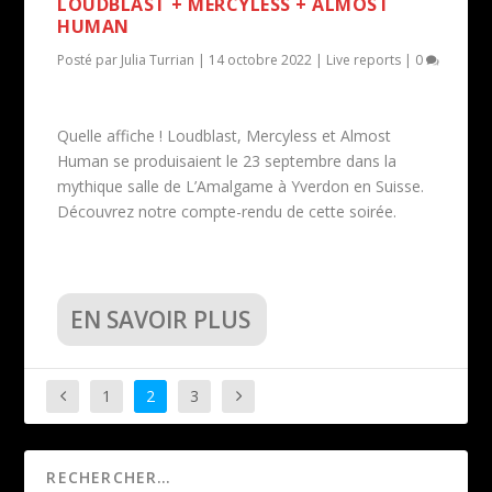
LOUDBLAST + MERCYLESS + ALMOST
HUMAN
Posté par
Julia Turrian
|
14 octobre 2022
|
Live reports
|
0
Quelle affiche ! Loudblast, Mercyless et Almost
Human se produisaient le 23 septembre dans la
mythique salle de L’Amalgame à Yverdon en Suisse.
Découvrez notre compte-rendu de cette soirée.
EN SAVOIR PLUS
1
2
3