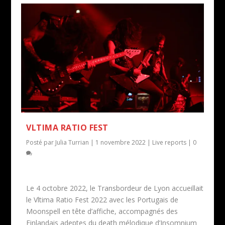
VLTIMA RATIO FEST
Posté par
Julia Turrian
|
1 novembre 2022
|
Live reports
|
0
Le 4 octobre 2022, le Transbordeur de Lyon accueillait
le Vltima Ratio Fest 2022 avec les Portugais de
Moonspell en tête d’affiche, accompagnés des
Finlandais adeptes du death mélodique d’Insomnium