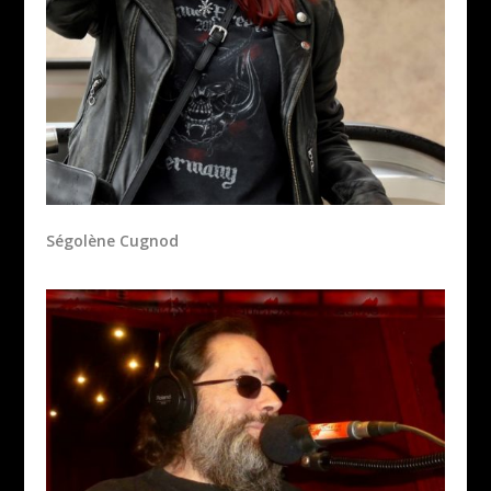
Ségolène Cugnod