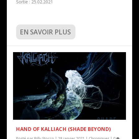
Sortie : 25.02.2021
EN SAVOIR PLUS
HAND OF KALLIACH (SHADE BEYOND)
Posté par
Billy Stocco
|
28 janvier 2021
|
Chroniques
|
0