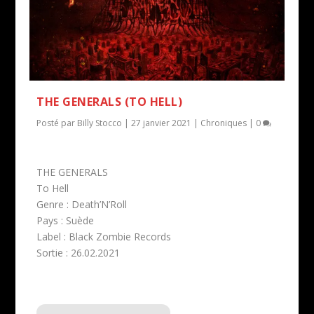
THE GENERALS (TO HELL)
Posté par
Billy Stocco
|
27 janvier 2021
|
Chroniques
|
0
THE GENERALS
To Hell
Genre : Death’N’Roll
Pays : Suède
Label : Black Zombie Records
Sortie : 26.02.2021