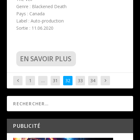
Genre : Blackened Death
Pays : Canada
Label : Auto-production
Sortie : 11.06.2020
EN SAVOIR PLUS
1
…
31
32
33
34
PUBLICITÉ