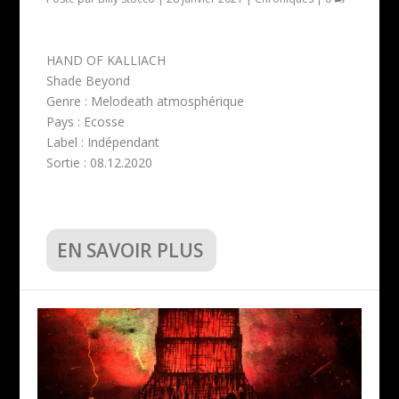
HAND OF KALLIACH
Shade Beyond
Genre : Melodeath atmosphérique
Pays : Ecosse
Label : Indépendant
Sortie : 08.12.2020
EN SAVOIR PLUS